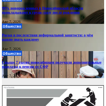
99% новорожденных в Новосибирской области
прикладывают к груди сразу после рождения
Авг 7, 2026
Общество
Риски и последствия неформальной занятости: о чём
важно знать каждому
Авг 7, 2026
Общество
Свыше 7 тысяч новосибирцев получили дополнительные
выплаты к пенсии от СФР
Авг 7, 2026
РЕКЛАМА