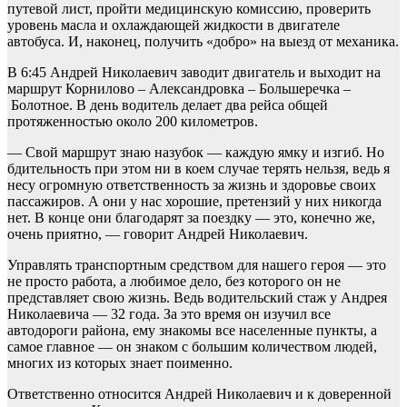
путевой лист, пройти медицинскую комиссию, проверить
уровень масла и охлаждающей жидкости в двигателе
автобуса. И, наконец, получить «добро» на выезд от механика.
В 6:45 Андрей Николаевич заводит двигатель и выходит на
маршрут Корнилово – Александровка – Большеречка –
Болотное. В день водитель делает два рейса общей
протяженностью около 200 километров.
— Свой маршрут знаю назубок — каждую ямку и изгиб. Но
бдительность при этом ни в коем случае терять нельзя, ведь я
несу огромную ответственность за жизнь и здоровье своих
пассажиров. А они у нас хорошие, претензий у них никогда
нет. В конце они благодарят за поездку — это, конечно же,
очень приятно, — говорит Андрей Николаевич.
Управлять транспортным средством для нашего героя — это
не просто работа, а любимое дело, без которого он не
представляет свою жизнь. Ведь водительский стаж у Андрея
Николаевича — 32 года. За это время он изучил все
автодороги района, ему знакомы все населенные пункты, а
самое главное — он знаком с большим количеством людей,
многих из которых знает поименно.
Ответственно относится Андрей Николаевич и к доверенной