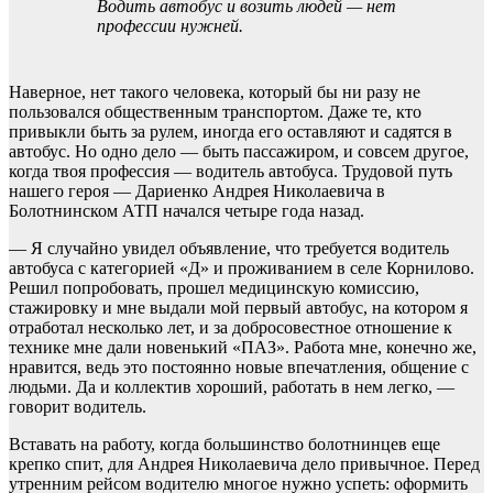
Водить автобус и возить людей — нет
профессии нужней.
Наверное, нет такого человека, который бы ни разу не
пользовался общественным транспортом. Даже те, кто
привыкли быть за рулем, иногда его оставляют и садятся в
автобус. Но одно дело — быть пассажиром, и совсем другое,
когда твоя профессия — водитель автобуса. Трудовой путь
нашего героя — Дариенко Андрея Николаевича в
Болотнинском АТП начался четыре года назад.
— Я случайно увидел объявление, что требуется водитель
автобуса с категорией «Д» и проживанием в селе Корнилово.
Решил попробовать, прошел медицинскую комиссию,
стажировку и мне выдали мой первый автобус, на котором я
отработал несколько лет, и за добросовестное отношение к
технике мне дали новенький «ПАЗ». Работа мне, конечно же,
нравится, ведь это постоянно новые впечатления, общение с
людьми. Да и коллектив хороший, работать в нем легко, —
говорит водитель.
Вставать на работу, когда большинство болотнинцев еще
крепко спит, для Андрея Николаевича дело привычное. Перед
утренним рейсом водителю многое нужно успеть: оформить