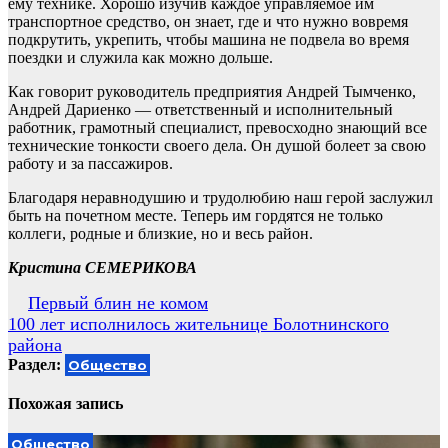
ему технике. Хорошо изучив каждое управляемое им
транспортное средство, он знает, где и что нужно вовремя
подкрутить, укрепить, чтобы машина не подвела во время
поездки и служила как можно дольше.
Как говорит руководитель предприятия Андрей Тымченко,
Андрей Дариенко — ответственный и исполнительный
работник, грамотный специалист, превосходно знающий все
технические тонкости своего дела. Он душой болеет за свою
работу и за пассажиров.
Благодаря неравнодушию и трудолюбию наш герой заслужил
быть на почетном месте. Теперь им гордятся не только
коллеги, родные и близкие, но и весь район.
Кристина С
ЕМЕРИКОВА
Навигация
Первый блин не комом
100 лет исполнилось жительнице Болотнинского
по
района
записям
Раздел:
Общество
Похожая запись
Общество