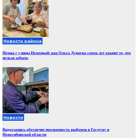
Новости района
Немка с улицы Немецкой: как Ольга Дунаева сорок лет хранит то, что
нельзя забыть
Новости
Видеозапись обеспечит прозрачность выборов в Госдуму в
Новосибирской области