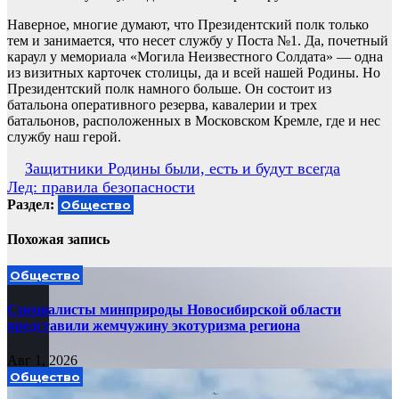
Наверное, многие думают, что Президентский полк только
тем и занимается, что несет службу у Поста №1. Да, почетный
караул у мемориала «Могила Неизвестного Солдата» — одна
из визитных карточек столицы, да и всей нашей Родины. Но
Президентский полк намного больше. Он состоит из
батальона оперативного резерва, кавалерии и трех
батальонов, расположенных в Московском Кремле, где и нес
службу наш герой.
Навигация
Защитники Родины были, есть и будут всегда
Лед: правила безопасности
по
Раздел:
Общество
записям
Похожая запись
Общество
Специалисты минприроды Новосибирской области
представили жемчужину экотуризма региона
Авг 1, 2026
Общество