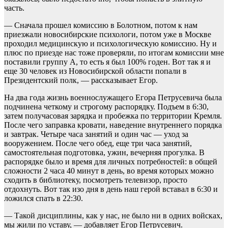
часть.
— Сначала прошел комиссию в Болотном, потом к нам
приезжали новосибирские психологи, потом уже в Москве
проходил медицинскую и психологическую комиссию. Ну и
плюс по приезде нас тоже проверяли, по итогам комиссии мне
поставили группу А, то есть я был 100% годен. Вот так я и
еще 30 человек из Новосибирской области попали в
Президентский полк, — рассказывает Егор.
На два года жизнь военнослужащего Егора Петрусевича была
подчинена четкому и строгому распорядку. Подъем в 6:30,
затем получасовая зарядка и пробежка по территории Кремля.
После чего заправка кровати, наведение внутреннего порядка
и завтрак. Четыре часа занятий и один час — уход за
вооружением. После чего обед, еще три часа занятий,
самостоятельная подготовка, ужин, вечерняя прогулка. В
распорядке было и время для личных потребностей: в общей
сложности 2 часа 40 минут в день, во время которых можно
сходить в библиотеку, посмотреть телевизор, просто
отдохнуть. Вот так изо дня в день наш герой вставал в 6:30 и
ложился спать в 22:30.
— Такой дисциплины, как у нас, не было ни в одних войсках,
мы жили по уставу, — добавляет Егор Петрусевич.