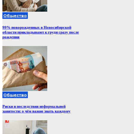
Общество
99% новорожденных в Новосибирской
области прикладывают к груди сразу после
рождения
Общество
Риски и последствия неформальной
занятости: о чём важно знать каждому