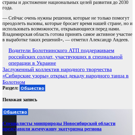
страны и достижение национальных целей развития до 2030
года.
— Сейчас очень нужны решения, которые не только помогут
преодолеть вызовы, которые бросает время нашей стране, но и
использовать возможности, открывающиеся перед нами.
Владимирская область готова принять самое активное участие
в выработке таких решений», — отметил Александр Авдеев.
Навигация
Водители Болотнинского АТП поддерживаем
российских солдат, участвующих в специальной
по
операции в Украине
записям
Заслуженный коллектив народного творчества
«Сибирские узоры» открыл декаду народного танца в
Болотном
Раздел:
Общество
Похожая запись
Общество
Специалисты минприроды Новосибирской области
представили жемчужину экотуризма региона