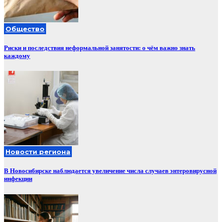
Общество
Риски и последствия неформальной занятости: о чём важно знать
каждому
Новости региона
В Новосибирске наблюдается увеличение числа случаев энтеровирусной
инфекции