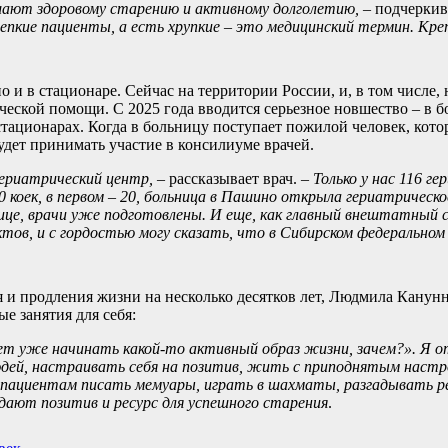
шают здоровому старению и активному долголетию, –
подчеркив
епкие пациенты, а есть хрупкие – это медицинский термин. Кре
 и в стационаре. Сейчас на территории России, и, в том числе,
ческой помощи. С 2025 года вводится серьезное новшество – в 
стационарах. Когда в больницу поступает пожилой человек, кото
удет принимать участие в консилиуме врачей.
гериатрический центр, –
рассказывает врач.
– Только у нас 116 ге
 коек, в первом – 20, больница в Пашино открыла гериатрическое
ице, врачи уже подготовлены. И еще, как главный внештатный 
ктов, и с гордостью могу сказать, что в Сибирском федеральном
 и продления жизни на несколько десятков лет, Людмила Канун
е занятия для себя:
ет уже начинать какой-то активный образ жизни, зачем?». Я о
дей, настраивать себя на позитив, жить с приподнятым настр
 пациентам писать мемуары, играть в шахматы, разгадывать ре
дают позитив и ресурс для успешного старения
.