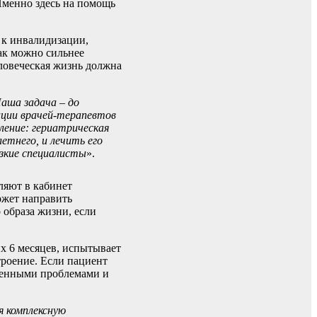
Именно здесь на помощь
 к инвалидизации,
как можно сильнее
еловеческая жизнь должна
Наша задача – до
ации врачей-терапевтов
ление: гериатрическая
етнего, и лечить его
узкие специалисты
».
ляют в кабинет
ожет направить
образа жизни, если
их 6 месяцев, испытывает
троение. Если пациент
вленными проблемами и
я комплексную