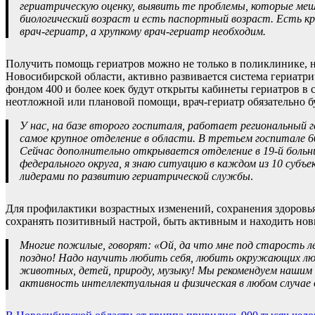
гериатрическую оценку, выявить те проблемы, которые ме
биологический возраст и есть паспортный возраст.
Есть кр
врач-гериатр, а хрупкому врач-гериатр необходим.
Получить помощь гериатров можно не только в поликлинике, но
Новосибирской области, активно развивается система гериатри
фондом 400 и более коек будут открыты кабинеты гериатров в 
неотложной или плановой помощи, врач-гериатр обязательно б
У нас, на базе второго госпиталя, работает региональный 
самое крупное отделение в области. В третьем госпитале 60
Сейчас дополнительно открывается отделение в 19-й больн
федерального округа, я знаю ситуацию в каждом из 10 субъе
лидерами по развитию гериатрической службы
.
Для профилактики возрастных изменений, сохранения здоровья
сохранять позитивный настрой, быть активным и находить новы
Многие пожилые, говорят: «Ой, да что мне под старость л
поздно! Надо научить любить себя, любить окружающих лю
животных, детей, природу, музыку! Мы рекомендуем нашим
активность интеллектуальная и физическая в любом случае 