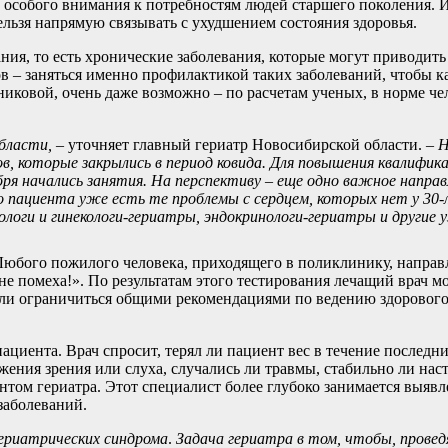
й особого внимания к потребностям людей старшего поколения. 
ельзя напрямую связывать с ухудшением состояния здоровья.
ния, то есть хронические заболевания, которые могут приводить
ов – заняться именно профилактикой таких заболеваний, чтобы 
никовой, очень даже возможно – по расчетам ученых, в норме ч
бласти, –
уточняет главный гериатр Новосибирской области.
– 
в, которые закрылись в период ковида. Для повышения квалифик
ря начались занятия. На перспективу – еще одно важное направ
го пациента уже есть те проблемы с сердцем, которых нет у 30-л
оги и гинекологи-гериатры, эндокринологи-гериатры и другие 
 Любого пожилого человека, приходящего в поликлинику, направ
не помеха!». По результатам этого тестирования лечащий врач м
ли ограничиться общими рекомендациями по ведению здорового 
ациента. Врач спросит, терял ли пациент вес в течение последн
жения зрения или слуха, случались ли травмы, стабильно ли нас
ентом гериатра. Этот специалист более глубоко занимается выя
заболеваний.
ериатрических синдрома
.
Задача гериатра в том, чтобы, провед