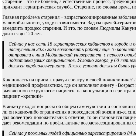
Старение – это не болезнь, а естественный процесс, требующи
приходит гериатрическая служба. Старение, по словам врача, н
Главная проблема старения
–
возрастассоциированные заболева
маломобильности, уходу в зависимости. Задача врачей-гериатр
замедлить процесс старения. И это, по словам Людмилы Канун
длиться до 120 лет.
Сейчас у нас есть 18 гериатрических кабинетов в городе и о
наступления 2025 года возобновить работу еще 16 кабинето
отправили в наш Медицинский университет, с первого октяб
подготовка узких специалистов. Условно говоря, у 60-летне
должен кардиолог-гериатр. Также условно должны быть урол
Как попасть на прием к врачу-гериатру в своей поликлинике?
медицинской профилактики, где он заполняет анкету «Возраст 
выявленного «хрупкого» пациента на консультацию гериатра и
пациент «крепкий».
В анкету входят вопросы об общем самочувствии и состоянии п
ли он какие-либо ограничения в повседневной жизни из-за сни
дал более трех положительных ответов, то он становится паци
дает рекомендации по профилактике возрастассоциированных 
Сейчас у пожилых людей официально зарегистрировано 84 г