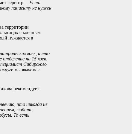
ает гериатр.
– Есть
пкому пациенту не нужен
 на территории
больницах с коечным
рый нуждается в
риатрических коек, и это
 отделение на 15 коек.
специалист Сибирского
 округе мы являемся
никова рекомендует
твечаю, что никогда не
оением, любить,
бусы. То есть