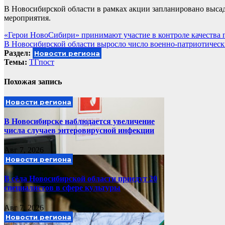
В Новосибирской области в рамках акции запланировано высад
мероприятия.
Навигация
«Герои НовоСибири» принимают участие в контроле качества
В Новосибирской области выросло число военно-патриотическ
по
Раздел:
Новости региона
записям
Темы:
ТГпост
Похожая запись
Новости региона
В Новосибирске наблюдается увеличение
числа случаев энтеровирусной инфекции
Авг 7, 2026
Новости региона
В сёла Новосибирской области приедут 20
специалистов в сфере культуры
Авг 7, 2026
Новости региона