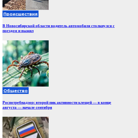
Происшествия
В Новосибирской области водитель автомобиля столкнулся с
поездом и выжил
Общество
Роспотребнадзор: второй пик активности клещей — в конце
августа — начале сентября