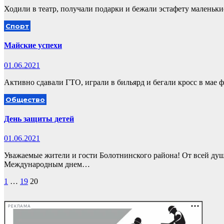
Ходили в театр, получали подарки и бежали эстафету маленьк
Спорт
Майские успехи
01.06.2021
Активно сдавали ГТО, играли в бильярд и бегали кросс в мае 
Общество
День защиты детей
01.06.2021
Уважаемые жители и гости Болотнинского района! От всей ду
Международным днем…
Пагинация
1
…
19
20
записей
РЕКЛАМА