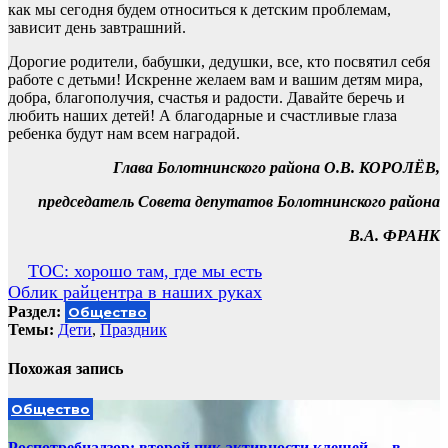
как мы сегодня будем относиться к детским проблемам,
зависит день завтрашний.
Дорогие родители, бабушки, дедушки, все, кто посвятил себя
работе с детьми! Искренне желаем вам и вашим детям мира,
добра, благополучия, счастья и радости. Давайте беречь и
любить наших детей! А благодарные и счастливые глаза
ребенка будут нам всем наградой.
Глава Болотнинского района О.В. КОРОЛЁВ,
председатель Совета депутатов Болотнинского района
В.А. ФРАНК
Навигация
ТОС: хорошо там, где мы есть
Облик райцентра в наших руках
по
Раздел:
Общество
записям
Темы:
Дети
,
Праздник
Похожая запись
Общество
Роспотребнадзор: второй пик активности клещей — в