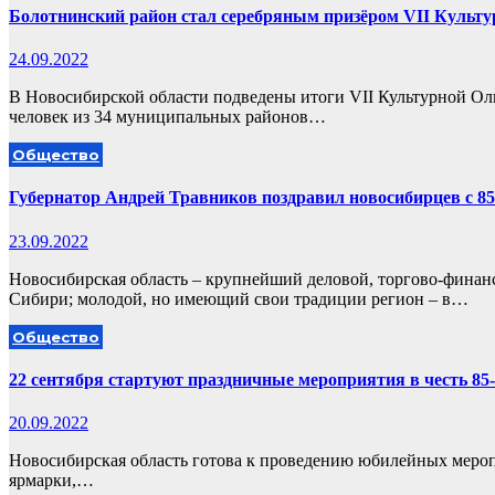
Болотнинский район стал серебряным призёром VII Культ
24.09.2022
В Новосибирской области подведены итоги VII Культурной Ол
человек из 34 муниципальных районов…
Общество
Губернатор Андрей Травников поздравил новосибирцев с 85
23.09.2022
Новосибирская область – крупнейший деловой, торгово-фина
Сибири; молодой, но имеющий свои традиции регион – в…
Общество
22 сентября стартуют праздничные мероприятия в честь 85
20.09.2022
Новосибирская область готова к проведению юбилейных меропр
ярмарки,…