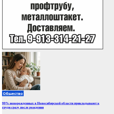
Общество
99% новорожденных в Новосибирской области прикладывают к
груди сразу после рождения