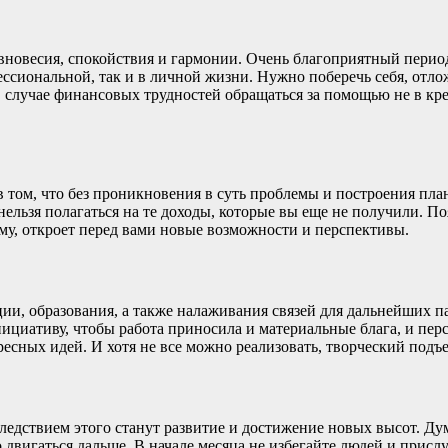
авновесия, спокойствия и гармонии. Очень благоприятный перио
ессиональной, так и в личной жизни. Нужно поберечь себя, отл
в случае финансовых трудностей обращаться за помощью не в кр
 том, что без проникновения в суть проблемы и построения пла
нельзя полагаться на те доходы, которые вы еще не получили. П
у, откроет перед вами новые возможности и перспективы.
ии, образования, а также налаживания связей для дальнейших п
циативу, чтобы работа приносила и материальные блага, и пер
ресных идей. И хотя не все можно реализовать, творческий подъ
Следствием этого станут развитие и достижение новых высот. Д
о двигаться дальше. В начале месяца не избегайте людей и прис