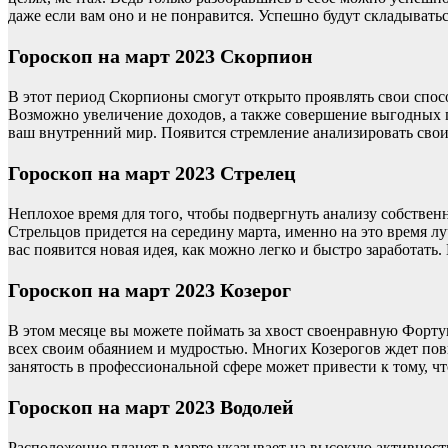
даже если вам оно и не понравится. Успешно будут складыватьс
Гороскоп на март 2023 Скорпион
В этот период Скорпионы смогут открыто проявлять свои спосо
Возможно увеличение доходов, а также совершение выгодных п
ваш внутренний мир. Появится стремление анализировать свои
Гороскоп на март 2023 Стрелец
Неплохое время для того, чтобы подвергнуть анализу собстве
Стрельцов придется на середину марта, именно на это время лу
вас появится новая идея, как можно легко и быстро заработать.
Гороскоп на март 2023 Козерог
В этом месяце вы можете поймать за хвост своенравную Фортуну
всех своим обаянием и мудростью. Многих Козерогов ждет пов
занятость в профессиональной сфере может привести к тому, чт
Гороскоп на март 2023 Водолей
Расположение планет в марте указывает на высокую активность