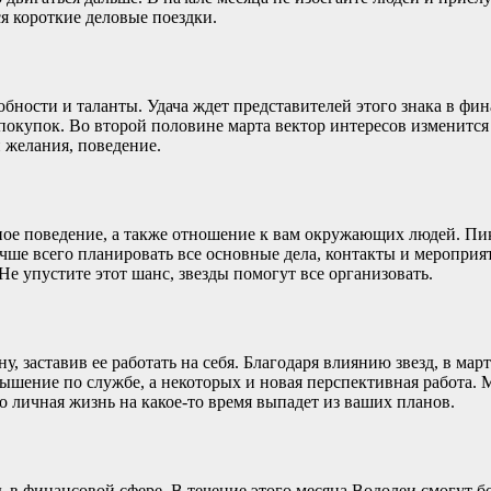
я короткие деловые поездки.
бности и таланты. Удача ждет представителей этого знака в фин
окупок. Во второй половине марта вектор интересов изменится 
 желания, поведение.
нное поведение, а также отношение к вам окружающих людей. Пи
чше всего планировать все основные дела, контакты и мероприят
 Не упустите этот шанс, звезды помогут все организовать.
, заставив ее работать на себя. Благодаря влиянию звезд, в мар
ышение по службе, а некоторых и новая перспективная работа. 
о личная жизнь на какое-то время выпадет из ваших планов.
 в финансовой сфере. В течение этого месяца Водолеи смогут б