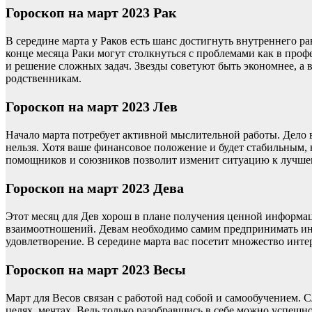
Гороскоп на март 2023 Рак
В середине марта у Раков есть шанс достигнуть внутреннего р
конце месяца Раки могут столкнуться с проблемами как в проф
и решение сложных задач. Звезды советуют быть экономнее, а 
родственникам.
Гороскоп на март 2023 Лев
Начало марта потребует активной мыслительной работы. Дело в
нельзя. Хотя ваше финансовое положение и будет стабильным, 
помощников и союзников позволит изменит ситуацию к лучшем
Гороскоп на март 2023 Дева
Этот месяц для Дев хорош в плане получения ценной информац
взаимоотношений. Девам необходимо самим предпринимать ини
удовлетворение. В середине марта вас посетит множество инте
Гороскоп на март 2023 Весы
Март для Весов связан с работой над собой и самообучением. 
целях, мечтах. Ведь только разобравшись в себе можно успешн