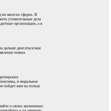
д во многих сферах. В
ожить утомительные дела
едитные организации, а к
на дальше двигаться вам
оявление новых
артнерских
спективы, и моральное
ем пойдет вам на пользу
умайте о своих жизненных
лушивайтесь к их мнению,