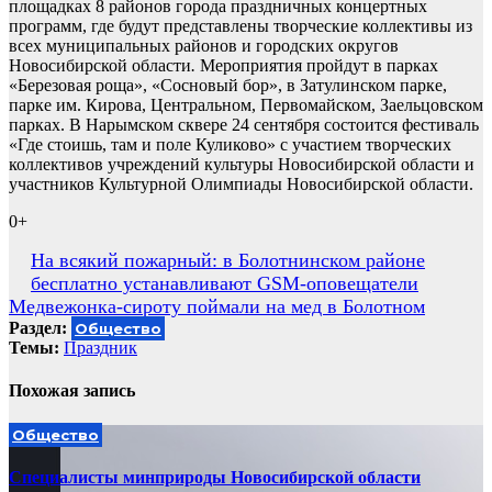
площадках 8 районов города праздничных концертных
программ, где будут представлены творческие коллективы из
всех муниципальных районов и городских округов
Новосибирской области
.
Мероприятия пройдут в парках
«Березовая роща», «Сосновый бор», в Затулинском парке,
парке им. Кирова, Центральном, Первомайском, Заельцовском
парках. В Нарымском сквере 24 сентября состоится фестиваль
«Где стоишь, там и поле Куликово» с участием творческих
коллективов учреждений культуры Новосибирской области и
участников Культурной Олимпиады Новосибирской области.
0+
Навигация
На всякий пожарный: в Болотнинском районе
бесплатно устанавливают GSM-оповещатели
по
Медвежонка-сироту поймали на мед в Болотном
записям
Раздел:
Общество
Темы:
Праздник
Похожая запись
Общество
Специалисты минприроды Новосибирской области