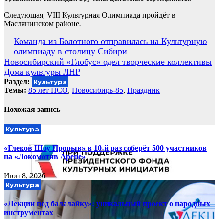
Следующая, VIII Культурная Олимпиада пройдёт в
Маслянинском районе
.
Навигация
Команда из Болотного отправилась на Культурную
олимпиаду в столицу Сибири
по
Новосибирский «Глобус» одел творческие коллективы
записям
Дома культуры ЛНР
Раздел:
Культура
Темы:
85 лет НСО
,
Новосибирь-85
,
Праздник
Похожая запись
Культура
«Глеков Шоу Прорыв» в 10-й раз соберёт 500 участников
на «Локомотив Арене»
Июн 8, 2026
Культура
«Лекции под балалайку»: уникальный проект о народных
инструментах