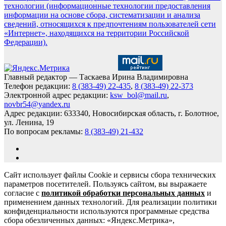
технологии (информационные технологии предоставления
информации на основе сбора, систематизации и анализа
сведений, относящихся к предпочтениям пользователей сети
«Интернет», находящихся на территории Российской
Федерации).
Главный редактор — Таскаева Ирина Владимировна
Телефон редакции:
8 (383-49) 22-435
,
8 (383-49) 22-373
Электронной адрес редакции:
ksw_bol@mail.ru
,
novbr54@yandex.ru
Адрес редакции: 633340, Новосибирская область, г. Болотное,
ул. Ленина, 19
По вопросам рекламы:
8 (383-49) 21-432
Сайт использует файлы Cookie и сервисы сбора технических
параметров посетителей. Пользуясь сайтом, вы выражаете
согласие с
политикой обработки персональных данных
и
применением данных технологий. Для реализации политики
конфиденциальности используются программные средства
сбора обезличенных данных: «Яндекс.Метрика»,