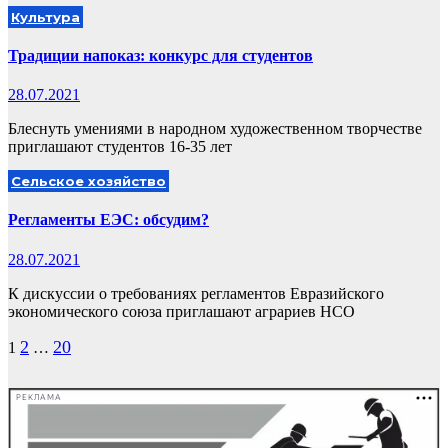
Культура
Традиции напоказ: конкурс для студентов
28.07.2021
Блеснуть умениями в народном художественном творчестве
приглашают студентов 16-35 лет
Сельское хозяйство
Регламенты ЕЭС: обсудим?
28.07.2021
К дискуссии о требованиях регламентов Евразийского
экономического союза приглашают аграриев НСО
Пагинация
2
20
1
…
записей
РЕКЛАМА