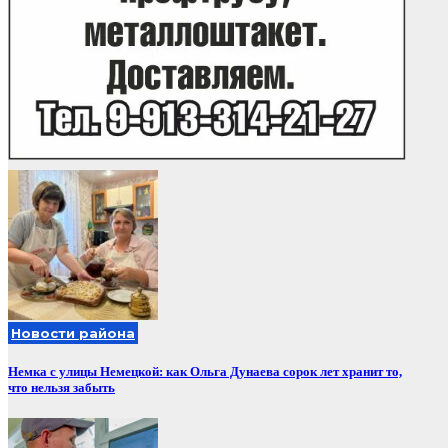
Новости района
Немка с улицы Немецкой: как Ольга Дунаева сорок лет хранит то,
что нельзя забыть