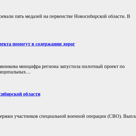
оевали пять медалей на первенстве Новосибирской области. В
лекта помогут в содержании дорог
авникова минцифра региона запустила пилотный проект по
униципальных…
сибирской области
держки участников специальной военной операции (СВО). Выпл