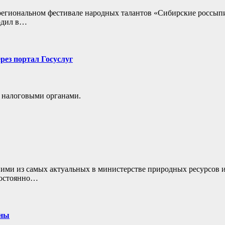
региональном фестивале народных талантов «Сибирские россып
одил в…
рез портал Госуслуг
 налоговыми органами.
ними из самых актуальных в министерстве природных ресурсов 
постоянно…
ены