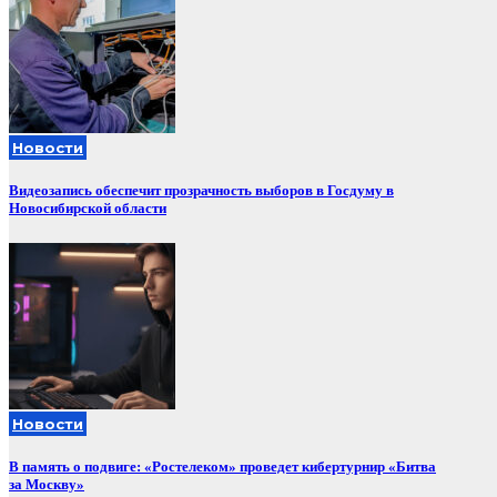
Новости
Видеозапись обеспечит прозрачность выборов в Госдуму в
Новосибирской области
Новости
В память о подвиге: «Ростелеком» проведет кибертурнир «Битва
за Москву»