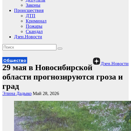
Законы
Происшествия
ДТП
Криминал
Пожары
Скандал
Дзен.Новости
Общество
Дзен.Новости
29 мая в Новосибирской
области прогнозируются гроза и
град
Элина Дадыко
Май 28, 2026