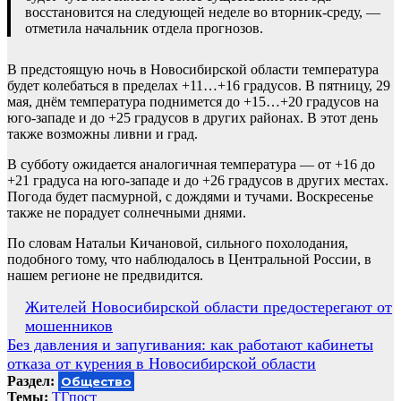
восстановится на следующей неделе во вторник-среду, —
отметила начальник отдела прогнозов.
В предстоящую ночь в Новосибирской области температура
будет колебаться в пределах +11…+16 градусов. В пятницу, 29
мая, днём температура поднимется до +15…+20 градусов на
юго-западе и до +25 градусов в других районах. В этот день
также возможны ливни и град.
В субботу ожидается аналогичная температура — от +16 до
+21 градуса на юго-западе и до +26 градусов в других местах.
Погода будет пасмурной, с дождями и тучами. Воскресенье
также не порадует солнечными днями.
По словам Натальи Кичановой, сильного похолодания,
подобного тому, что наблюдалось в Центральной России, в
нашем регионе не предвидится.
Навигация
Жителей Новосибирской области предостерегают от
мошенников
по
Без давления и запугивания: как работают кабинеты
записям
отказа от курения в Новосибирской области
Раздел:
Общество
Темы:
ТГпост