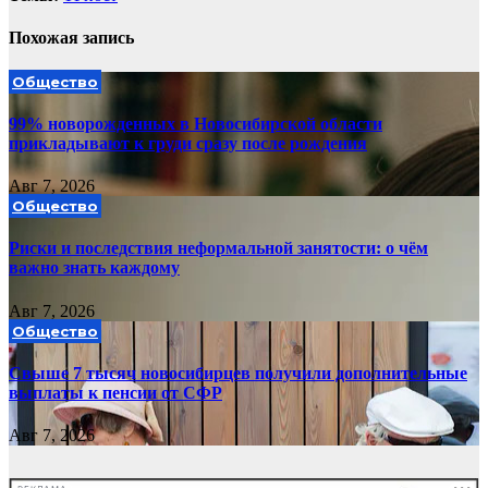
Похожая запись
Общество
99% новорожденных в Новосибирской области
прикладывают к груди сразу после рождения
Авг 7, 2026
Общество
Риски и последствия неформальной занятости: о чём
важно знать каждому
Авг 7, 2026
Общество
Свыше 7 тысяч новосибирцев получили дополнительные
выплаты к пенсии от СФР
Авг 7, 2026