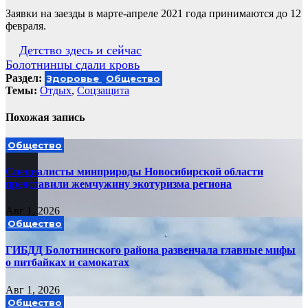
Заявки на заезды в марте-апреле 2021 года принимаются до 12
февраля.
Навигация
Детство здесь и сейчас
Болотнинцы сдали кровь
по
Раздел:
Здоровье
Общество
записям
Темы:
Отдых
,
Соцзащита
Похожая запись
Общество
Специалисты минприроды Новосибирской области
представили жемчужину экотуризма региона
Авг 1, 2026
Общество
ГИБДД Болотнинского района развенчала главные мифы
о питбайках и самокатах
Авг 1, 2026
Общество