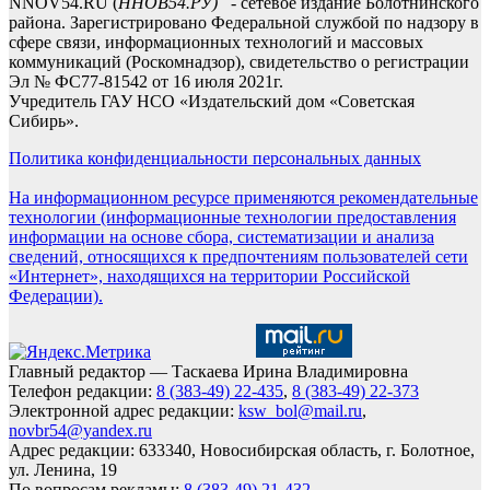
NNOV54.RU (
ННОВ54.РУ)
- сетевое издание Болотнинского
района. Зарегистрировано Федеральной службой по надзору в
сфере связи, информационных технологий и массовых
коммуникаций (Роскомнадзор), свидетельство о регистрации
Эл № ФС77-81542 от 16 июля 2021г.
Учредитель ГАУ НСО «Издательский дом «Советская
Сибирь».
Политика конфиденциальности персональных данных
На информационном ресурсе применяются рекомендательные
технологии (информационные технологии предоставления
информации на основе сбора, систематизации и анализа
сведений, относящихся к предпочтениям пользователей сети
«Интернет», находящихся на территории Российской
Федерации).
Главный редактор — Таскаева Ирина Владимировна
Телефон редакции:
8 (383-49) 22-435
,
8 (383-49) 22-373
Электронной адрес редакции:
ksw_bol@mail.ru
,
novbr54@yandex.ru
Адрес редакции: 633340, Новосибирская область, г. Болотное,
ул. Ленина, 19
По вопросам рекламы:
8 (383-49) 21-432