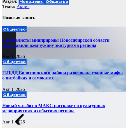
Раздел:
Молодежь
Общество
записям
Темы:
Акция
Похожая запись
Общество
Специалисты минприроды Новосибирской области
представили жемчужину экотуризма региона
Авг 1, 2026
Общество
ГИБДД Болотнинского района развенчала главные мифы
о питбайках и самокатах
Авг 1, 2026
Общество
Новый чат-бот в МАКС расскажет о культурных
мероприятиях и событиях региона
Авг 1, 2026