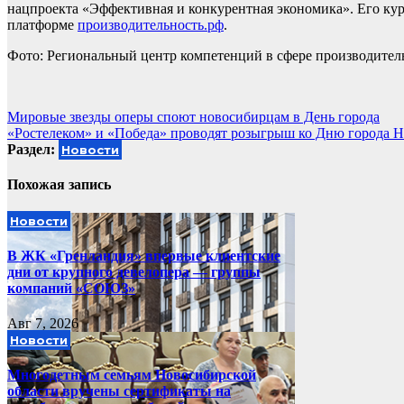
нацпроекта «Эффективная и конкурентная экономика». Его кур
платформе
производительность.рф
.
Фото: Региональный центр компетенций в сфере производите
Навигация
Мировые звезды оперы споют новосибирцам в День города
«Ростелеком» и «Победа» проводят розыгрыш ко Дню города 
по
Раздел:
Новости
записям
Похожая запись
Новости
В ЖК «Гренландия» впервые клиентские
дни от крупного девелопера — группы
компаний «СОЮЗ»
Авг 7, 2026
Новости
Многодетным семьям Новосибирской
области вручены сертификаты на