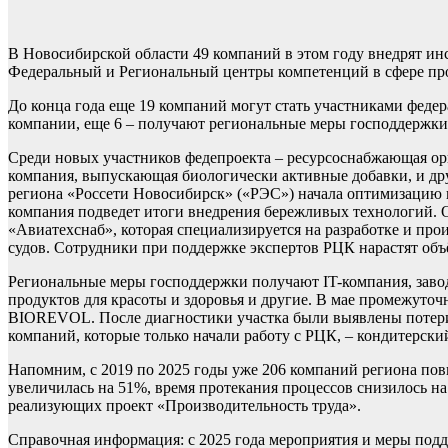
В Новосибирской области 49 компаний в этом году внедрят и
Федеральный и Региональный центры компетенций в сфере про
До конца года еще 19 компаний могут стать участниками феде
компании, еще 6 – получают региональные меры господдержки
Среди новых участников федепроекта – ресурсоснабжающая орг
компания, выпускающая биологически активные добавки, и друг
региона «Россети Новосибирск» («РЭС») начала оптимизацию 
компания подведет итоги внедрения бережливых технологий. 
«Авиатехснаб», которая специализируется на разработке и пр
судов. Сотрудники при поддержке экспертов РЦК нарастят об
Региональные меры господдержки получают IT-компания, заво
продуктов для красоты и здоровья и другие. В мае промежуто
BIOREVOL. После диагностики участка были выявлены потери,
компаний, которые только начали работу с РЦК, – кондитерск
Напомним, с 2019 по 2025 годы уже 206 компаний региона пов
увеличилась на 51%, время протекания процессов снизилось на
реализующих проект «Производительность труда».
Справочная информация: с 2025 года мероприятия и меры под