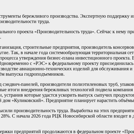
нструменты бережливого производства. Экспертную поддержку 
изводительности труда.
рального проекта «Производительность труда». Сейчас к нему п
.
анизация, строительные предприятия, производитель консервов
ие. Так, в начале года системообразующая территориальная сет
процесса утверждения бизнес-плана инвестиционного проекта. 
Одновременно с «РЭС» к федеральному проекту присоединилась
оизводстве авиационно-технических изделий для обслуживания 
ъём выпуска гидроподъемников.
д сэндвич-панелей, производители полиэтиленовых труб, упако
чные итоги внедрения бережливых технологий подвела компания
 устранив которые удастся ускорить выпуск сыпучих продуктов
ий дом «Куликовский». Предприятие планирует нарастить объёмы
ысили производительность труда. Выработка на этих предприяти
 28%. С начала 2026 года РЦК Новосибирской области входит в 
держки предприятий продолжаются в федеральном проекте «Прои