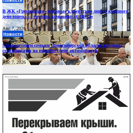
В ЖК «Гренландия» впервые клиентские дни от крупного
девелопера — группы компаний «СОЮЗ»
Авг 7, 2026
Новости
Многодетным семьям Новосибирской области вручены
сертификаты на приобретение автомобилей
Авг 7, 2026
РЕКЛАМА