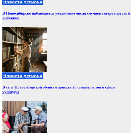
Новости региона
В Новосибирске наблюдается увеличение числа случаев энтеровирусной
инфекции
Новости региона
В сёла Новосибирской области приедут 20 специалистов в сфере
культуры