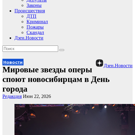
Законы
Происшествия
ДТП
Криминал
Пожары
Скандал
Дзен.Новости
Новости
Дзен.Новости
Мировые звезды оперы
споют новосибирцам в День
города
Редакция
Июн 22, 2026