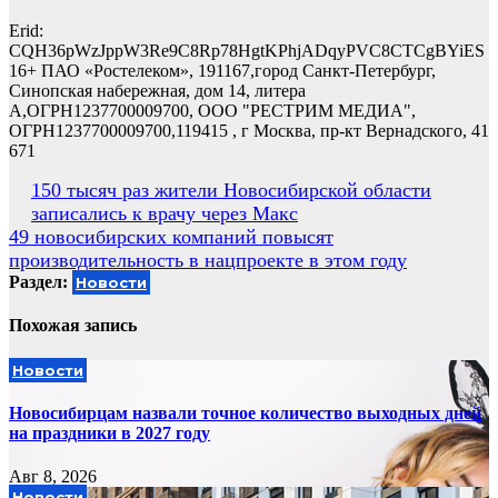
Erid:
CQH36pWzJppW3Re9C8Rp78HgtKPhjADqyPVC8CTCgBYiES
16+ ПАО «Ростелеком», 191167,город Санкт-Петербург,
Синопская набережная, дом 14, литера
А,ОГРН1237700009700, ООО "РЕСТРИМ МЕДИА",
ОГРН1237700009700,119415 , г Москва, пр-кт Вернадского, 41
671
Навигация
150 тысяч раз жители Новосибирской области
записались к врачу через Макс
по
49 новосибирских компаний повысят
записям
производительность в нацпроекте в этом году
Раздел:
Новости
Похожая запись
Новости
Новосибирцам назвали точное количество выходных дней
на праздники в 2027 году
Авг 8, 2026
Новости