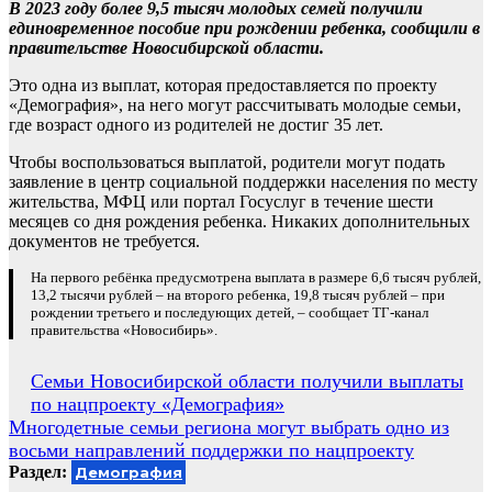
В 2023 году более 9,5 тысяч молодых семей получили
единовременное пособие при рождении ребенка, сообщили в
правительстве Новосибирской области.
Это одна из выплат, которая предоставляется по проекту
«Демография», на него могут рассчитывать молодые семьи,
где возраст одного из родителей не достиг 35 лет.
Чтобы воспользоваться выплатой, родители могут подать
заявление в центр социальной поддержки населения по месту
жительства, МФЦ или портал Госуслуг в течение шести
месяцев со дня рождения ребенка. Никаких дополнительных
документов не требуется.
На первого ребёнка предусмотрена выплата в размере 6,6 тысяч рублей,
13,2 тысячи рублей – на второго ребенка, 19,8 тысяч рублей – при
рождении третьего и последующих детей, – сообщает ТГ-канал
правительства «Новосибирь».
Навигация
Семьи Новосибирской области получили выплаты
по нацпроекту «Демография»
по
Многодетные семьи региона могут выбрать одно из
записям
восьми направлений поддержки по нацпроекту
Раздел:
Демография