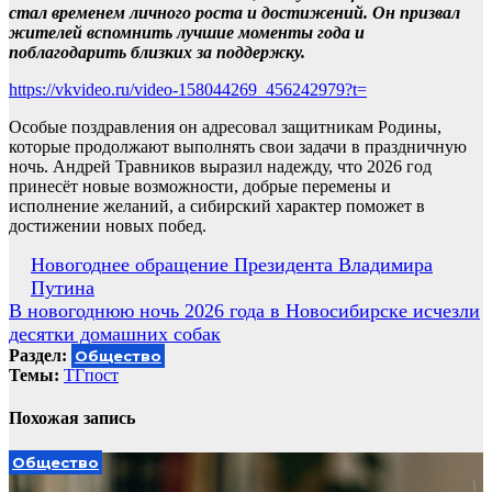
стал временем личного роста и достижений. Он призвал
жителей вспомнить лучшие моменты года и
поблагодарить близких за поддержку.
https://vkvideo.ru/video-158044269_456242979?t=
Особые поздравления он адресовал защитникам Родины,
которые продолжают выполнять свои задачи в праздничную
ночь. Андрей Травников выразил надежду, что 2026 год
принесёт новые возможности, добрые перемены и
исполнение желаний, а сибирский характер поможет в
достижении новых побед.
Навигация
Новогоднее обращение Президента Владимира
Путина
по
В новогоднюю ночь 2026 года в Новосибирске исчезли
записям
десятки домашних собак
Раздел:
Общество
Темы:
ТГпост
Похожая запись
Общество