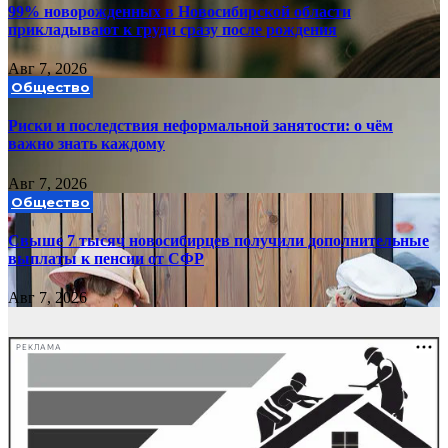
99% новорожденных в Новосибирской области
прикладывают к груди сразу после рождения
Авг 7, 2026
Общество
Риски и последствия неформальной занятости: о чём
важно знать каждому
Авг 7, 2026
Общество
Свыше 7 тысяч новосибирцев получили дополнительные
выплаты к пенсии от СФР
Авг 7, 2026
РЕКЛАМА