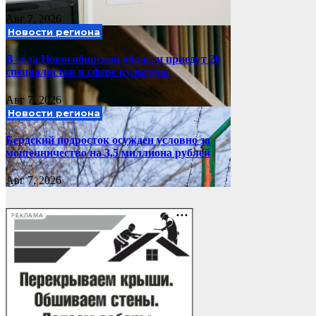
Авг 7, 2026
Новости региона
В сёла Новосибирской области приедут 20
специалистов в сфере культуры
Авг 7, 2026
Новости региона
Бердский подросток осужден условно за
мошенничество на 3,5 миллиона рублей
Авг 7, 2026
РЕКЛАМА