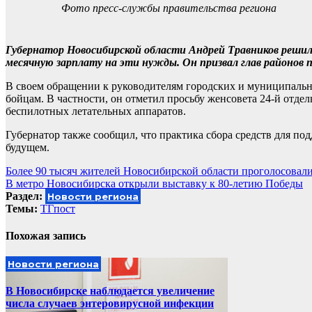
Фото пресс-службы правительства региона
Губернатор Новосибирской области Андрей Травников решил 
месячную зарплату на эти нужды. Он призвал глав районов п
В своем обращении к руководителям городских и муниципальн
бойцам. В частности, он отметил просьбу женсовета 24-й отде
беспилотных летательных аппаратов.
Губернатор также сообщил, что практика сбора средств для по
будущем.
Навигация
Более 90 тысяч жителей Новосибирской области проголосовали
В метро Новосибирска открыли выставку к 80-летию Победы
по
Раздел:
Новости региона
записям
Темы:
ТГпост
Похожая запись
Новости региона
В Новосибирске наблюдается увеличение
числа случаев энтеровирусной инфекции