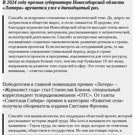
В 2024 году премия губернатора Новосибирской области
«Литера» вручается уже в двенадцатый раз.
Спасибо за искреннее отношение к патриотической теме. Да, запрос на
патриотизм в обществе вырос, и он не снижается. И здорово, что
благодаря журналистам Новосибирской области выходит очень много
интересных проектов, материалов, рассказывающих о патриотической,
волонтёрской деятельности. Спасибо за интересные материалы,
посвящённые социально-экономическому развитию региона и страны,
отдельным проектам. Если посмотреть на сегодняшний день, то мы
переживаем совершенно уникальный период, когда в стране
запускаются проекты и программы, изыскиваются для этого ресурсы,
иногда на порядок больше того, чем мы ещё буквально 10 лет назад
направляли на развитие этих отраслей и сфер. Это точно заслуживает
внимания, – отметил глава региона.
Победителем в главной номинации премии «Литера» –
«Журналист года» стал Станислав Блинов, специальный
корреспондент телерадиокомпании «ОТС». От газеты
«Советская Сибирь» премию в категории «Развитие села»
получила обозреватель издания Светлана Фролова.
Спасибо тем вашим коллегам, кто поддержал областной проект, который
рассказывает истории людей труда. Мы хоть и называем его громким
названием – Герои труда, но зачастую это люди, которые не отмечены
наградами, обществом и государством. Но они настоящие герои, и