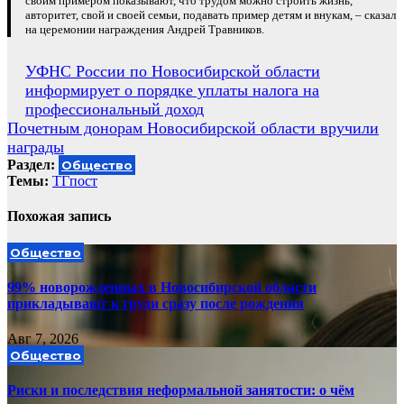
своим примером показывают, что трудом можно строить жизнь,
авторитет, свой и своей семьи, подавать пример детям и внукам, – сказал
на церемонии награждения Андрей Травников.
Навигация
УФНС России по Новосибирской области
информирует о порядке уплаты налога на
по
профессиональный доход
записям
Почетным донорам Новосибирской области вручили
награды
Раздел:
Общество
Темы:
ТГпост
Похожая запись
Общество
99% новорожденных в Новосибирской области
прикладывают к груди сразу после рождения
Авг 7, 2026
Общество
Риски и последствия неформальной занятости: о чём