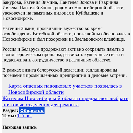
Бакурова, Евгения Зимина, Пантелея Зонова и Гавриила
Ивлева. Пантелей Зонов, родом из Новосибирской области,
увековечен на памятных пилонах в Куйбышеве и
Новосибирске.
Евгений Зимин, проявивший мужество во время
освобождения Витебской области, после войны обосновался в
Новосибирске и был похоронен на Заельцовском кладбище.
Россия и Беларусь продолжают активно сохранять память о
своем героическом прошлом, развивать культурные связи и
поддерживать сотрудничество в различных областях.
В рамках визита белорусской делегации запланированы
посещения промышленных предприятий и деловые встречи.
Навигация
Карта опасных паводковых участков появилась в
Новосибирской области
по
Жителям Новосибирской области предлагают выбрать
записям
почтовые отделения для ремонта
Раздел:
Общество
Темы:
ТГпост
Похожая запись