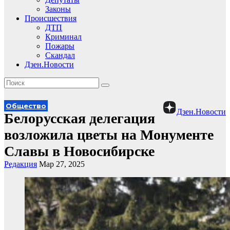
Законы
Происшествия
ДТП
Криминал
Пожары
Скандал
Дзен.Новости
Общество
Дзен.Новости
Белорусская делегация
возложила цветы на Монументе
Славы в Новосибирске
Редакция
Мар 27, 2025