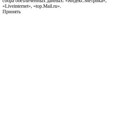
сбора обезличенных данных: «Яндекс.Метрика»,
«Liveinternet», «top.Mail.ru».
Принять