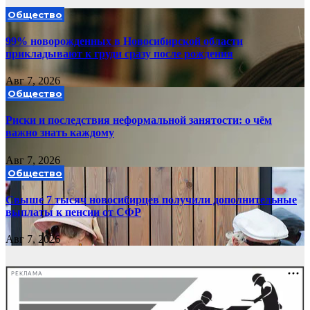
Общество
99% новорожденных в Новосибирской области
прикладывают к груди сразу после рождения
Авг 7, 2026
Общество
Риски и последствия неформальной занятости: о чём
важно знать каждому
Авг 7, 2026
Общество
Свыше 7 тысяч новосибирцев получили дополнительные
выплаты к пенсии от СФР
Авг 7, 2026
РЕКЛАМА