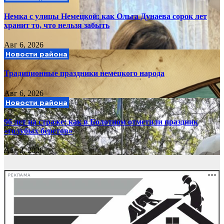
Немка с улицы Немецкой: как Ольга Дунаева сорок лет
хранит то, что нельзя забыть
Авг 6, 2026
Новости района
Традиционные праздники немецкого народа
Авг 6, 2026
Новости района
96 лет на страже: как в Болотном отметили праздник
«голубых беретов»
Авг 2, 2026
РЕКЛАМА