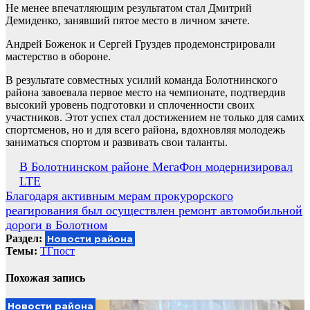
Не менее впечатляющим результатом стал Дмитрий
Демиденко, занявший пятое место в личном зачете.
Андрей Боженок и Сергей Груздев продемонстрировали
мастерство в обороне.
В результате совместных усилий команда Болотнинского
района завоевала первое место на чемпионате, подтвердив
высокий уровень подготовки и сплоченности своих
участников. Этот успех стал достижением не только для самих
спортсменов, но и для всего района, вдохновляя молодежь
заниматься спортом и развивать свои таланты.
Навигация
В Болотнинском районе МегаФон модернизировал
LTE
по
Благодаря активным мерам прокурорского
записям
реагирования был осуществлен ремонт автомобильной
дороги в Болотном
Раздел:
Новости района
Темы:
ТГпост
Похожая запись
Новости района