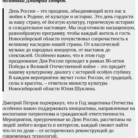
политики Дмитрий Петров.
День России – это праздник, объединяющий всех нас к
любви к Родине, её культуре и истории. Это день гордости
за нашу страну, её богатую культуру, героическую историю
и созидательное настоящее. Мы подготовили насыщенную,
разнообразную программу, чтобы каждый житель и гость
Новосибирской области почувствовал сопричастность к
великому наследию нашей страны. От классической
музыки до народных концертов, от выставок до
спектаклей. Особенно важно, что в этом году
празднование Дня России проходит в рамках 80-летия
Победы в Великой Отечественной войне – это придаёт
нашему культурному диалогу с историей особую глубину.
В каждом мероприятии звучит голос России, её традиций,
силы и красоты, – отметила министр культуры
Новосибирской области Юлия Шуклина.
Дмитрий Петров подчеркнул, что в Год защитника Отечества
особенно важно поддерживать инициативы, направленные на
воспитание патриотизма и гражданской ответственности.
Мероприятия, приуроченные ко Дню России, рассчитаны на
людей любого возраста и интересов, каждый сможет найти
что-то по душе – от исторических реконструкций до
современных технологий.