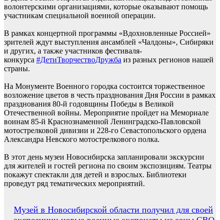
волонтерскими организациями, которые оказывают помощь
участникам специальной военной операции.
В рамках концертной программы «Вдохновленные Россией»
зрителей ждут выступления ансамблей «Чалдоны», Сибиряки
и других, а также участников фестиваля-
конкурса
#ДетиТворчествоДружба
из разных регионов нашей
страны.
На Монументе Военного городка состоится торжественное
возложение цветов в честь празднования Дня России в рамках
празднования 80-й годовщины Победы в Великой
Отечественной войны. Мероприятие пройдет на Мемориале
воинам 85-й Краснознаменной Ленинградско-Павловской
мотострелковой дивизии и 228-го Севастопольского ордена
Александра Невского мотострелкового полка.
В этот день музеи Новосибирска запланировали экскурсии
для жителей и гостей региона по своим экспозициям. Театры
покажут спектакли для детей и взрослых. Библиотеки
проведут ряд тематических мероприятий.
Навигация
Музей в Новосибирской области получил для своей