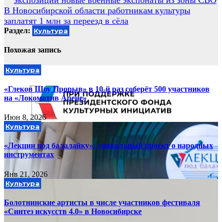
экспозиции новые военные экспонаты из зоны СВО
по
В Новосибирской области работникам культуры
записям
заплатят 1 млн за переезд в сёла
Раздел:
Культура
Похожая запись
Культура
«Глеков Шоу Прорыв» в 10-й раз соберёт 500 участников
на «Локомотив Арене»
Июн 8, 2026
Культура
«Лекции под балалайку»: уникальный проект о народных
инструментах
Янв 21, 2026
Культура
Болотнинские артисты в числе участников фестиваля
«Синтез искусств 4.0» в Новосибирске