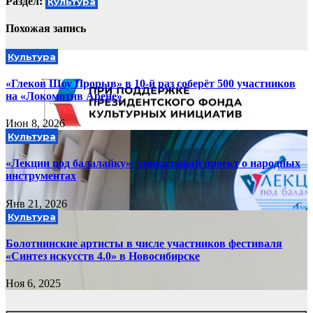
Раздел:
Культура
Похожая запись
Культура
«Глеков Шоу Прорыв» в 10-й раз соберёт 500 участников
на «Локомотив Арене»
Июн 8, 2026
Культура
«Лекции под балалайку»: уникальный проект о народных
инструментах
Янв 21, 2026
Культура
Болотнинские артисты в числе участников фестиваля
«Синтез искусств 4.0» в Новосибирске
Ноя 6, 2025