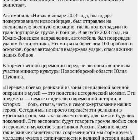
воинства».
Автомобиль «Нива» в январе 2023 года, благодаря
пожертвованиям новосибирцев, был отправлен на
специальную военную операцию, где выполнял задачи по
транспортировке грузов и бойцов. В августе 2023 года, на
Южно-Донецком направлении, автомобиль был поврежден
ударом беспилотника. Несмотря на более чем 100 пробоин и
осколков, броня автомобиля выдержала удары, спасая жизни
наших бойцов.
В торжественной церемонии передачи экспонатов приняла
участие министр культуры Новосибирской области Юлия
Шуклина.
«Передача боевых реликвий из зоны специальной военной
операции в музей — это поистине исторический момент. Эти
предметы — немые свидетели современной истории, в
которых — боль, отвага, честь и самопожертвование наших
героев. Сегодня мы не просто передаём эти реликвии в
музейный фонд, мы закладываем основу для памяти будущих
поколений. Эти экспонаты будут говорить громче любых слов
о героизме и мужестве защитников России. Именно через
такие живые свидетельства современности мы формируем у
молодежи чувство сопричастности к великой истории нашей