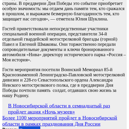
страны. В преддверии Дня Победы это событие приобретает
особую значимость: мы отдаем дань памяти тем, кто сражался
в прошлом, и выражаем безмерную благодарность тем, кто
защищает нас сегодня», — отметила Юлия Шуклина.
Гостей приветствовали непосредственные участники
специальной военной операции, представители 34-й
отдельной гвардейской мотострелковой бригады (горной)
Павел и Евгений Шмаковы. Они торжественно передали
сопроводительные документы и ключи бронированного
автомобиля «Нива» директору исторического парка «Россия –
Моя история».
Гости мероприятия посетили Воинский Мемориал 85-й
Краснознаменной Ленинградско-Павловской мотострелковой
дивизии и 228-го Севастопольского ордена Александра
Невского мотострелкового полка, где в преддверии Дня
Победы почтили память солдат, отдавших свою жизнь за
нашу Родину.
Навигация
В Новосибирской области в семнадцатый раз
пройдет акция «Ночь музеев»
по
Более 1100 мероприятий пройдет в Новосибирской
записям
области в рамках празднования Дня России