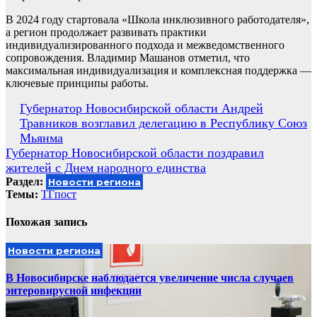
В 2024 году стартовала «Школа инклюзивного работодателя»,
а регион продолжает развивать практики
индивидуализированного подхода и межведомственного
сопровождения. Владимир Машанов отметил, что
максимальная индивидуализация и комплексная поддержка —
ключевые принципы работы.
Навигация
Губернатор Новосибирской области Андрей
Травников возглавил делегацию в Республику Союз
по
Мьянма
записям
Губернатор Новосибирской области поздравил
жителей с Днем народного единства
Раздел:
Новости региона
Темы:
ТГпост
Похожая запись
Новости региона
В Новосибирске наблюдается увеличение числа случаев
энтеровирусной инфекции