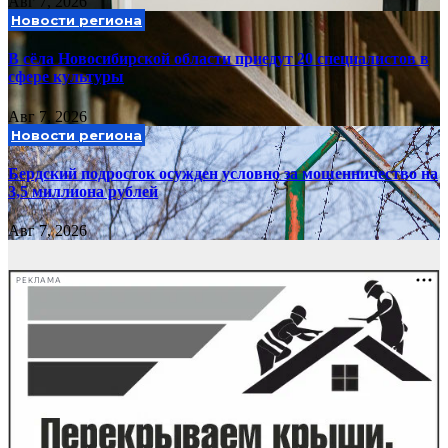
Авг 7, 2026
Новости региона
В сёла Новосибирской области приедут 20 специалистов в
сфере культуры
Авг 7, 2026
Новости региона
Бердский подросток осужден условно за мошенничество на
3,5 миллиона рублей
Авг 7, 2026
РЕКЛАМА