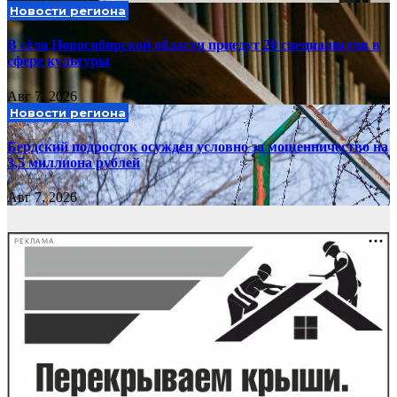
Новости региона
В сёла Новосибирской области приедут 20 специалистов в
сфере культуры
Авг 7, 2026
Новости региона
Бердский подросток осужден условно за мошенничество на
3,5 миллиона рублей
Авг 7, 2026
РЕКЛАМА