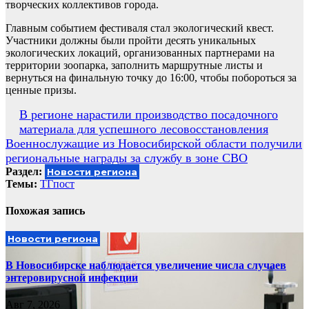
творческих коллективов города.
Главным событием фестиваля стал экологический квест.
Участники должны были пройти десять уникальных
экологических локаций, организованных партнерами на
территории зоопарка, заполнить маршрутные листы и
вернуться на финальную точку до 16:00, чтобы побороться за
ценные призы.
Навигация
В регионе нарастили производство посадочного
материала для успешного лесовосстановления
по
Военнослужащие из Новосибирской области получили
записям
региональные награды за службу в зоне СВО
Раздел:
Новости региона
Темы:
ТГпост
Похожая запись
Новости региона
В Новосибирске наблюдается увеличение числа случаев
энтеровирусной инфекции
Авг 7, 2026