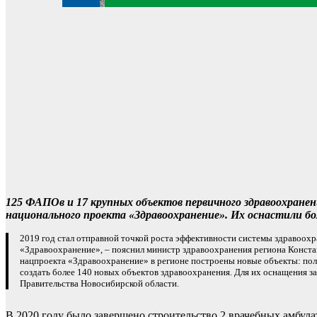
125 ФАПОв и 17 крупных объектов первичного здравоохранен
национального проекта «Здравоохранение». Их оснастили бо
2019 год стал отправной точкой роста эффективности системы здравоохр
«Здравоохранение», – пояснил министр здравоохранения региона Конста
нацпроекта «Здравоохранение» в регионе построены новые объекты: пол
создать более 140 новых объектов здравоохранения. Для их оснащения з
Правительства Новосибирской области.
В 2020 году было завершено строительство 2 врачебных амбул