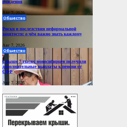
рождения
Авг 7, 2026
Общество
Риски и последствия неформальной
занятости: о чём важно знать каждому
Авг 7, 2026
Общество
Свыше 7 тысяч новосибирцев получили
дополнительные выплаты к пенсии от
СФР
Авг 7, 2026
РЕКЛАМА