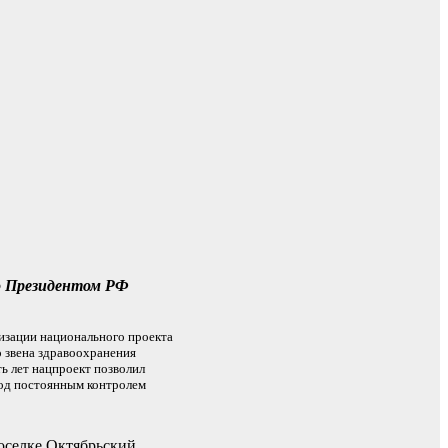
го Президентом РФ
лизации национального проекта
 звена здравоохранения
ь лет нацпроект позволил
под постоянным контролем
поселке Октябрьский