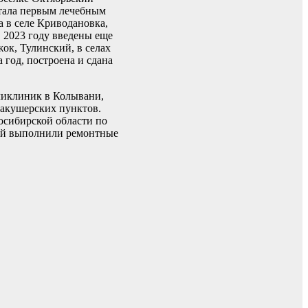
стала первым лечебным
а в селе Криводановка,
 2023 году введены еще
ок, Тулинский, в селах
 год, построена и сдана
ликлиник в Колывани,
-акушерских пунктов.
восибирской области по
ций выполнили ремонтные