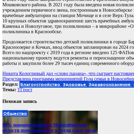
Мошковского района. В 2021 году была введена новая поликл
учреждением первичного звена, построенным в Новосибирске з
врачебные амбулатории на станции Мочище и в селе Верх-Тула
10 крупных объектов здравоохранения: шесть врачебных амбул
Каменка и Новолуговое, три поликлиники – в микрорайоне «Оли
поликлиника в Краснообске.
Продолжается строительство детской поликлиники в городе Ба
Красноозерке и Кочках, ввод объектов запланирован на 2024 
Всего по нацпроекту с 2019 года в регионе введено 125 ФАПов,
национальному проекту ведутся ремонты и переоснащение объ
работы и закупили более 29 тысяч единиц современного обору
Навигация
Никита Кологривый дал «слово пацана», что сыграет настоящ
Представлена программа мероприятий Года семьи в Новосибир
по
Раздел:
Благоустройство
Здоровье
Здравоохранение
записям
Темы:
ТГпост
Похожая запись
Общество
99% новорожденных в Новосибирской
области прикладывают к груди сразу после