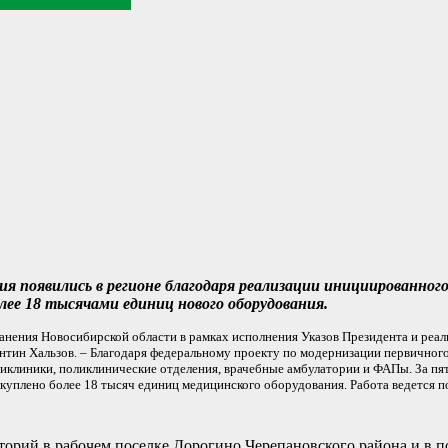
ия появились в регионе благодаря реализации инициированно
лее 18 тысячами единиц нового оборудования.
анения Новосибирской области в рамках исполнения Указов Президента и реа
нтин Хальзов. – Благодаря федеральному проекту по модернизации первичного
иклиники, поликлинические отделения, врачебные амбулатории и ФАПы. За пят
акуплено более 18 тысяч единиц медицинского оборудования. Работа ведется 
аторий в рабочем поселке Дорогино Черепановского района и в 