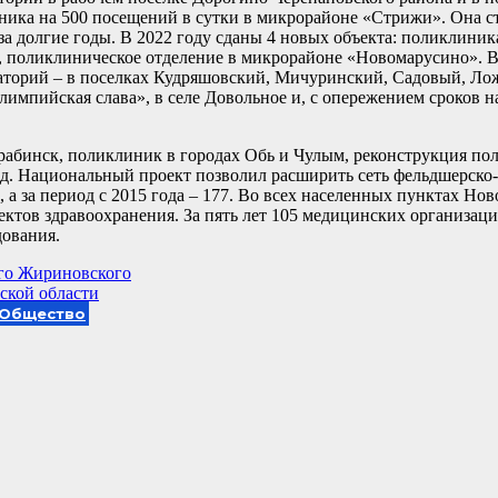
иника на 500 посещений в сутки в микрорайоне «Стрижи». Она 
а долгие годы. В 2022 году сданы 4 новых объекта: поликлиник
, поликлиническое отделение в микрорайоне «Новомарусино». В
аторий – в поселках Кудряшовский, Мичуринский, Садовый, Лож
мпийская слава», в селе Довольное и, с опережением сроков на
рабинск, поликлиник в городах Обь и Чулым, реконструкция по
год. Национальный проект позволил расширить сеть фельдшерско
 а за период с 2015 года – 177. Во всех населенных пунктах Но
ектов здравоохранения. За пять лет 105 медицинских организа
дования.
его Жириновского
ской области
Общество