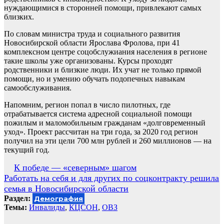
нуждающимися в сторонней помощи, привлекают самых
близких.
По словам министра труда и социального развития
Новосибирской области Ярослава Фролова, при 41
комплексном центре соцобслужиания населения в регионе
такие школы уже организованы. Курсы проходят
родственники и близкие люди. Их учат не только прямой
помощи, но и умению обучать подопечных навыкам
самообслуживания.
Напомним, регион попал в число пилотных, где
отрабатывается система адресной социальной помощи
пожилым и маломобильным гражданам «долговременный
уход». Проект рассчитан на три года, за 2020 год регион
получил на эти цели 700 млн рублей и 260 миллионов — на
текущий год.
Навигация
К победе — «северным» шагом
Работать на себя и для других по соцконтракту решила
по
семья в Новосибирской области
записям
Раздел:
Демография
Темы:
Инвалиды
,
КЦСОН
,
ОВЗ