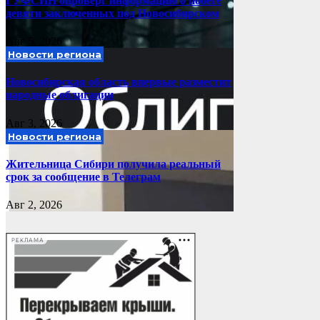
ГУФСИН опроверг информацию о побеге
девяти заключенных под Новосибирском
Авг 5, 2026
Новости региона
Новосибирская область впервые разместит
народные облигации
Авг 3, 2026
Новости региона
Жительница Сибири получила реальный
срок за сообщение в Телеграм
Авг 2, 2026
РЕКЛАМА