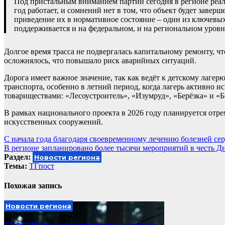
Под пристальным вниманием партии сегодня в регионе реал
год работает, и сомнений нет в том, что объект будет завер
приведение их в нормативное состояние – один из ключевы
поддерживается и на федеральном, и на региональном уров
Долгое время трасса не подвергалась капитальному ремонту, ч
осложнялось, что повышало риск аварийных ситуаций.
Дорога имеет важное значение, так как ведёт к детскому лаге
транспорта, особенно в летний период, когда лагерь активно и
товариществами: «Лесоустроитель», «Изумруд», «Берёзка» и «Б
В рамках национального проекта в 2026 году планируется отре
искусственных сооружений.
Навигация
С начала года благодаря своевременному лечению болезней се
В регионе запланировано более тысячи мероприятий в честь Д
по
Раздел:
Новости региона
записям
Темы:
ТГпост
Похожая запись
Новости региона