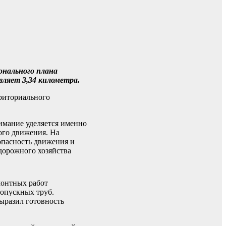
онального плана
ляет 3,34 километра.
рриториального
нимание уделяется именно
ого движения. На
опасность движения и
дорожного хозяйства
монтных работ
ропускных труб.
выразил готовность