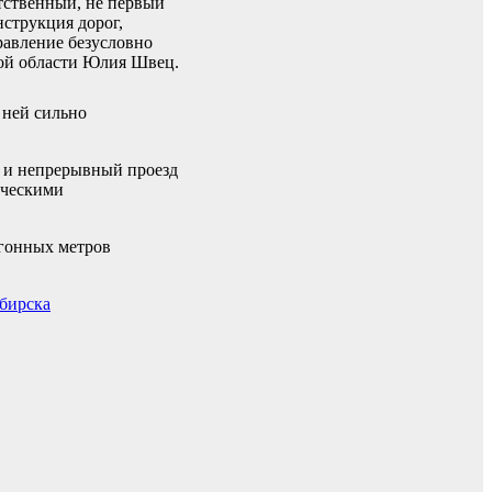
тственный, не первый
нструкция дорог,
равление безусловно
кой области Юлия Швец.
 ней сильно
й и непрерывный проезд
дческими
огонных метров
ибирска