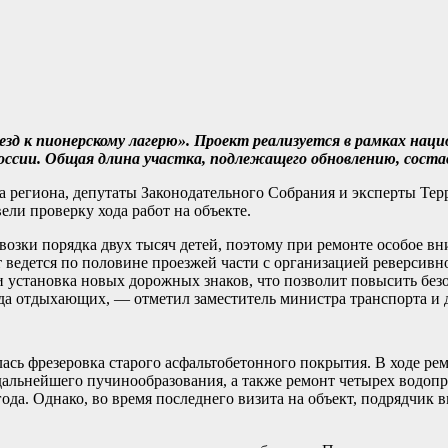
зд к пионерскому лагерю». Проект реализуется в рамках наци
сии. Общая длина участка, подлежащего обновлению, состав
а региона, депутаты Законодательного Собрания и эксперты Те
ли проверку хода работ на объекте.
евозки порядка двух тысяч детей, поэтому при ремонте особое в
т ведется по половине проезжей части с организацией реверсивн
и установка новых дорожных знаков, что позволит повысить без
зда отдыхающих, — отметил заместитель министра транспорта и 
лась фрезеровка старого асфальтобетонного покрытия. В ходе ре
дальнейшего пучинообразования, а также ремонт четырех водоп
ода. Однако, во время последнего визита на объект, подрядчик 