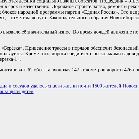
изуются десятки социально важных объектов. Подрядчик – отве
шен в срок и качественно. Дорожное строительство, ремонт и реко
х блоков народной программы партии «Единая Россия». Это нап
нях, – отметила депутат Законодательного собрания Новосибирс
то вызвало её значительный износ. Во время дождей движение по
рю «Берёзка». Приведение трассы в порядок обеспечит безопасны
спользуется. Кроме того, дорога соединяет с несколькими садово
ерёзка-1».
монтировать 62 объекта, включая 147 километров дорог и 476 п
рдца и сосудов удалось спасти жизни почти 1500 жителей Новос
ня защиты детей