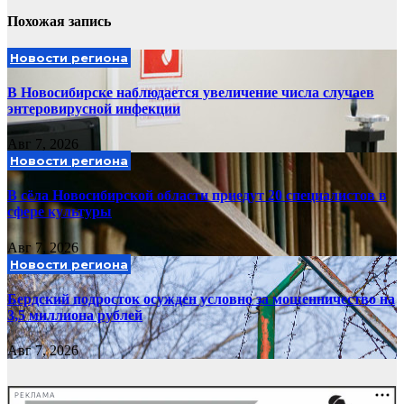
Похожая запись
Новости региона
В Новосибирске наблюдается увеличение числа случаев
энтеровирусной инфекции
Авг 7, 2026
Новости региона
В сёла Новосибирской области приедут 20 специалистов в
сфере культуры
Авг 7, 2026
Новости региона
Бердский подросток осужден условно за мошенничество на
3,5 миллиона рублей
Авг 7, 2026
РЕКЛАМА