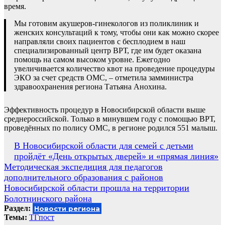
время.
Мы готовим акушеров-гинекологов из поликлиник и
женских консультаций к тому, чтобы они как можно скорее
направляли своих пациентов с бесплодием в наш
специализированный центр ВРТ, где им будет оказана
помощь на самом высоком уровне. Ежегодно
увеличивается количество квот на проведение процедуры
ЭКО за счет средств ОМС, – отметила замминистра
здравоохранения региона Татьяна Анохина.
Эффективность процедур в Новосибирской области выше
среднероссийской. Только в минувшем году с помощью ВРТ,
проведённых по полису ОМС, в регионе родился 551 малыш.
Навигация
В Новосибирской области для семей с детьми
пройдёт «День открытых дверей» и «прямая линия»
по
Методическая экспедиция для педагогов
записям
дополнительного образования с районов
Новосибирской области прошла на территории
Болотнинского района
Раздел:
Новости региона
Темы:
ТГпост