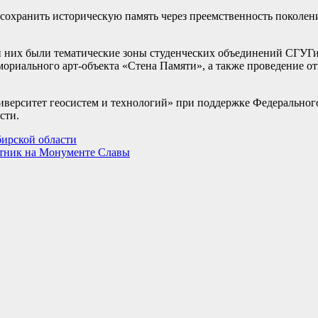
 сохранить историческую память через преемственность поколе
и них были тематические зоны студенческих объединений СГУГ
мориального арт-объекта «Стена Памяти», а также проведение о
рситет геосистем и технологий» при поддержке Федерального 
сти.
бирской области
отник на Монументе Славы