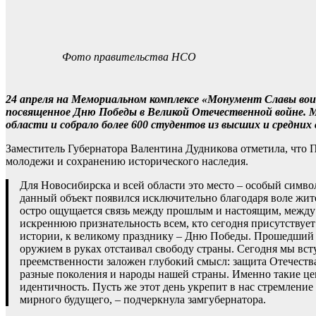
Фото правительства НСО
24 апреля на Мемориальном комплексе «Монумент Славы вои
посвященное Дню Победы в Великой Отечественной войне. 
области и собрало более 600 студентов из высших и средних
Заместитель Губернатора Валентина Дудникова отметила, что 
молодежи и сохранению исторического наследия.
Для Новосибирска и всей области это место – особый симво
данный объект появился исключительно благодаря воле жит
остро ощущается связь между прошлым и настоящим, между т
искреннюю признательность всем, кто сегодня присутствует
истории, к великому празднику – Дню Победы. Прошедший 2
оружием в руках отстаивал свободу страны. Сегодня мы вст
преемственности заложен глубокий смысл: защита Отечеств
разные поколения и народы нашей страны. Именно такие ц
идентичность. Пусть же этот день укрепит в нас стремлени
мирного будущего, – подчеркнула замгубернатора.