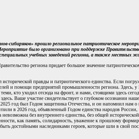
нов-сибиряков» прошло региональное патриотическое меропр
Мероприятие было организовано при поддержке Правительств
 специальных учебных заведений региона, а также местных жи
Правительство региона придает большое значение патриотическ
л исторической правды и патриотического единства. Если погруж
елей и помощи предприятий промышленности региона. Здесь, у 
еми, кто уходил отсюда на фронт, и нами, стоящими здесь сего
 здесь. Ваше участие свидетельствует о глубоком осознании наш
025 год был Годом защитника Отечества, и он напомнил нам о п
упили в 2026 год, объявленный Годом единства народов России, 
а невозможна без внутреннего единства, без общей историческо
енности, как память, солидарность, уважение к прошлому форм
е быть достойными наследниками героев, которые шли в свой по