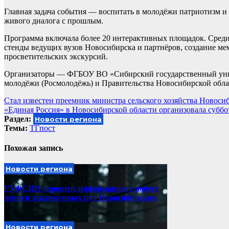
Главная задача события — воспитать в молодёжи патриотизм и
живого диалога с прошлым.
Программа включала более 20 интерактивных площадок. Сред
стенды ведущих вузов Новосибирска и партнёров, создание ме
просветительских экскурсий.
Организаторы — ФГБОУ ВО «Сибирский государственный униве
молодёжи (Росмолодёжь) и Правительства Новосибирской обла
Навигация
Стал известен преемник министра сельского хозяйства Новоси
«Единая Россия» в Новосибирской области организовала субб
по
Раздел:
Новости региона
записям
Темы:
ТГпост
Похожая запись
Новости региона
ГУФСИН опроверг информацию о побеге
девяти заключенных под Новосибирском
Авг 5, 2026
Новости региона