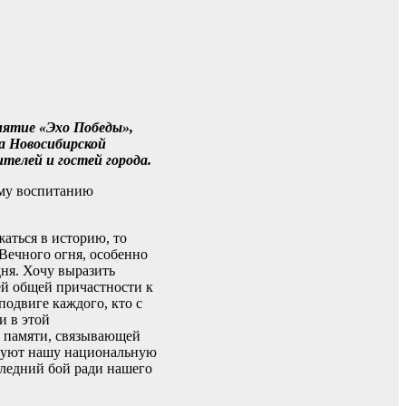
иятие «Эхо Победы»,
а Новосибирской
телей и гостей города.
ому воспитанию
аться в историю, то
Вечного огня, особенно
дня. Хочу выразить
ей общей причастности к
одвиге каждого, кто с
и в этой
й памяти, связывающей
ируют нашу национальную
следний бой ради нашего