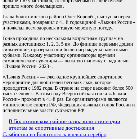
больше 150 участников, со спортсменами и любителями
пришло много болельщиков.
Глава Болотнинского района Олег Королёв, выступая перед
участниками, поздравил с 41-й годовщиной «Лыжни России»
и пожелал всем здоровья в такую морозную погоду.
Гонка проходила по нескольким возрастным группам на
разных дистанциях: 1, 2, 3, 5 км. До финиша первыми дошли
сильнейшие, призеры и они были награждены памятными
кубками. Каждому участнику организаторы вручали
символические сувениры — лыжную шапочку с надписью
«Лыжня России–2023».
«Лыжня России» — ежегодное крупнейшее спортивное
мероприятие для любителей беговых лыж, которое
проводится с 1982 года. В стране на старт выходит более 500
тысяч человек. В этом году Всероссийская гонка «Лыжня
России» проходит в 41-й раз. Ее организаторами являются
министерство спорта РФ, Федерация лыжных гонок России и
исполнительные власти субъектов РФ.
Навигация
В Болотнинском районе назначили стипендии
атлетам за спортивные достижения
по
Самбистка из Болотного завоевала серебро
записям