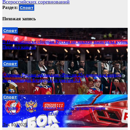
Всероссийских соревнований
Раздел:
Спорт
Похожая запись
Спорт
В Новосибирске сборная России по хоккею выиграла кубок
Первого канала
Дек 15, 2025
Спорт
Сборная России по хоккею «Россия 25» одержала победу
над командой Беларуси со счетом 3:1
Дек 13, 2025
Спорт
Турнир 3х3 станет площадкой для демонстрации
мастерства будущих звезд хоккея
Дек 10, 2025