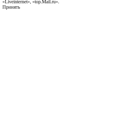
«Liveinternet», «top.Mail.ru».
Принять