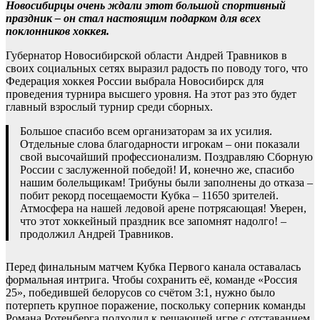
Новосибирцы очень ждали этот большой спортивный
праздник – он стал настоящим подарком для всех
поклонников хоккея.
Губернатор Новосибирской области Андрей Травников в
своих социальных сетях выразил радость по поводу того, что
Федерация хоккея России выбрала Новосибирск для
проведения турнира высшего уровня. На этот раз это будет
главный взрослый турнир среди сборных.
Большое спасибо всем организаторам за их усилия.
Отдельные слова благодарности игрокам – они показали
свой высочайший профессионализм. Поздравляю Сборную
России с заслуженной победой! И, конечно же, спасибо
нашим болельщикам! Трибуны были заполнены до отказа –
побит рекорд посещаемости Кубка – 11650 зрителей.
Атмосфера на нашей ледовой арене потрясающая! Уверен,
что этот хоккейный праздник все запомнят надолго! –
продолжил Андрей Травников.
Перед финальным матчем Кубка Первого канала оставалась
формальная интрига. Чтобы сохранить её, команде «Россия
25», победившей белорусов со счётом 3:1, нужно было
потерпеть крупное поражение, поскольку соперник команды
Романа Ротенберга подходил к решающей игре с отставанием