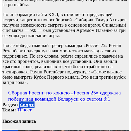
в три шайбы.
По информации сайта КХЛ, в отличие от предыдущей
встречи, защитник новосибирской «Сибири» Тимур Ахияров
получил возможность сыграть в основное время. Финальный
счёт матча — 9:0 — был установлен Артёмом Ильенко за три
секунды до окончания игры.
После победы главный тренер команды «Россия 25» Роман
Ротенберг подчеркнул значимость этого матча для своих
подопечных. По его словам, ребята справились с задачей на
все сто процентов, выполнив все установки. Они забили
красивые голы, реализовав то, что было отработано на
тренировках. Раман Ротенберг подчеркнул: «Самое важное
было выиграть Кубок Первого канала. Это наш третий кубок
за три года».
Навигация
Сборная России по хоккею «Россия 25» одержала
победу над командой Беларуси со счетом 3:1
по
Раздел:
Спорт
записям
Темы:
ТГпост
Похожая запись