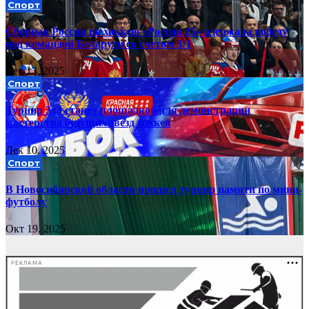
Спорт
Сборная России по хоккею «Россия 25» одержала победу
над командой Беларуси со счетом 3:1
Дек 13, 2025
Спорт
Турнир 3х3 станет площадкой для демонстрации
мастерства будущих звезд хоккея
Дек 10, 2025
Спорт
В Новосибирской области прошел турнир памяти по мини-
футболу
Окт 19, 2025
РЕКЛАМА