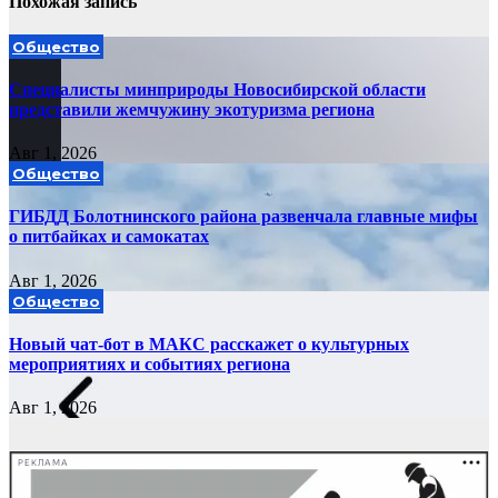
Похожая запись
Общество
Специалисты минприроды Новосибирской области
представили жемчужину экотуризма региона
Авг 1, 2026
Общество
ГИБДД Болотнинского района развенчала главные мифы
о питбайках и самокатах
Авг 1, 2026
Общество
Новый чат-бот в МАКС расскажет о культурных
мероприятиях и событиях региона
Авг 1, 2026
РЕКЛАМА