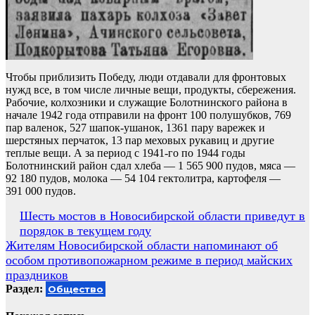
Чтобы приблизить Победу, люди отдавали для фронтовых
нужд все, в том числе личные вещи, продукты, сбережения.
Рабочие, колхозники и служащие Болотнинского района в
начале 1942 года отправили на фронт 100 полушубков, 769
пар валенок, 527 шапок-ушанок, 1361 пару варежек и
шерстяных перчаток, 13 пар меховых рукавиц и другие
теплые вещи. А за период с 1941-го по 1944 годы
Болотнинский район сдал хлеба — 1 565 900 пудов, мяса —
92 180 пудов, молока — 54 104 гектолитра, картофеля —
391 000 пудов.
Навигация
Шесть мостов в Новосибирской области приведут в
порядок в текущем году
по
Жителям Новосибирской области напоминают об
записям
особом противопожарном режиме в период майских
праздников
Раздел:
Общество