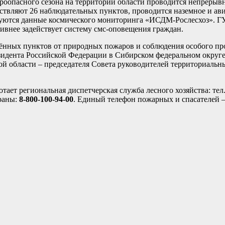
роопасного сезона на территории области проводится непреры
ествляют 26 наблюдательных пунктов, проводится наземное и ав
зуются данные космического мониторинга «ИСДМ-Рослесхоз». 
ивнее задействует систему смс-оповещения граждан.
лённых пунктов от природных пожаров и соблюдения особого п
идента Российской Федерации в Сибирском федеральном округ
й области – председателя Совета руководителей территориаль
тает региональная диспетчерская служба лесного хозяйства: тел
храны:
8-800-100-94-00
. Единый телефон пожарных и спасателей 