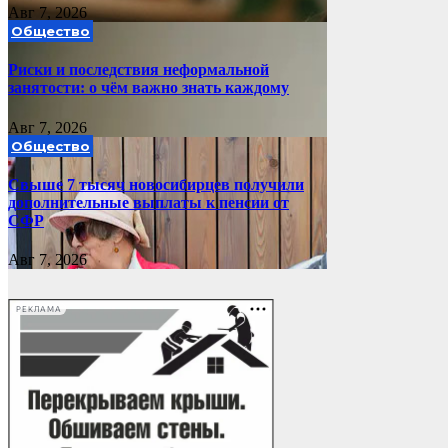
Авг 7, 2026
Общество
Риски и последствия неформальной
занятости: о чём важно знать каждому
Авг 7, 2026
Общество
Свыше 7 тысяч новосибирцев получили
дополнительные выплаты к пенсии от
СФР
Авг 7, 2026
РЕКЛАМА