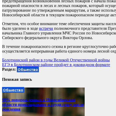
предотвращения возникновения лесных пожаров с начала пожа
пожарной опасности в лесах и лесных пожаров, который осущ
патрулирование по утвержденным маршрутам, а также исполь
Новосибирской области в текущем пожароопасном периоде акт
Отметим, что особое внимание теме обеспечения защиты насе
было уделено в ходе
встречи
полномочного представителя През
начальника Главного управления МЧС России по Новосибирско
Сибирского федерального округа Виктора Орлова.
В течение пожароопасного сезона в регионе круглосуточно рабо
осуществляется непрерывная работа единого номера лесной о
Навигация
Болотнинский район в годы Великой Отечественной войны
ЕГЭ в Болотнинском районе пройдет в доковидном формате
по
Раздел:
Общество
записям
Похожая запись
Общество
99% новорожденных в Новосибирской
области прикладывают к груди сразу после
рождения