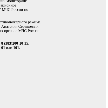
вный мониторинг
иационное
ГУ МЧС России по
ротивопожарного режима
е Анатолия Серышева и
ных органов МЧС России
.
8 (383)200-10-35
,
–
01
или
101
.