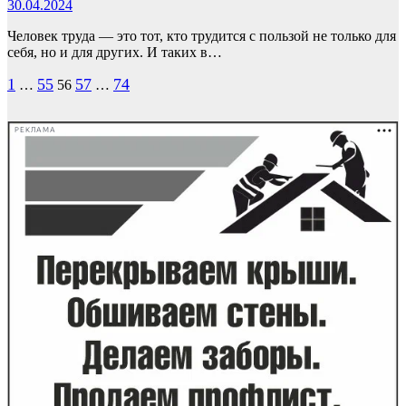
30.04.2024
Человек труда — это тот, кто трудится с пользой не только для
себя, но и для других. И таких в…
Пагинация
1
55
57
74
…
56
…
записей
РЕКЛАМА