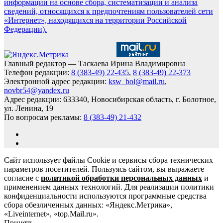
информации на основе сбора, систематизации и анализа
сведений, относящихся к предпочтениям пользователей сети
«Интернет», находящихся на территории Российской
Федерации).
Главный редактор — Таскаева Ирина Владимировна
Телефон редакции:
8 (383-49) 22-435
,
8 (383-49) 22-373
Электронной адрес редакции:
ksw_bol@mail.ru
,
novbr54@yandex.ru
Адрес редакции: 633340, Новосибирская область, г. Болотное,
ул. Ленина, 19
По вопросам рекламы:
8 (383-49) 21-432
Сайт использует файлы Cookie и сервисы сбора технических
параметров посетителей. Пользуясь сайтом, вы выражаете
согласие с
политикой обработки персональных данных
и
применением данных технологий. Для реализации политики
конфиденциальности используются программные средства
сбора обезличенных данных: «Яндекс.Метрика»,
«Liveinternet», «top.Mail.ru».
Принять