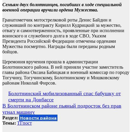
Семьям двух болотнинцев, погибших в ходе специальной
военной операции вручили ордена Мужества.
Гранатометчик мотострелковой роты Денис Байдин и
служивший по контракту Кирилл Кудрицкий за мужество,
отвагу и самоотверженность, проявленные при исполнении
воинского и служебного долга в ходе СВО, Указом
Президента Российской Федерации отмечены орденами
Мужества посмертно. Награды были переданы родным
бойцов.
Церемония вручения прошла в администрации
Болотнинского района. В ней приняли участие заместитель
главы района Оксана Бабицкая и военный комиссар по городу
Тогучину, Тогучинскому, Болотнинскому и Мошковскому
районам Николай Фирсов.
Навигация
Болотнинский мобилизованный спас бабушку от
смерти на Донбассе
по
В Болотнинском районе пьяный подросток без прав
записям
угнал машину
Раздел:
Новости района
Темы:
ТГпост