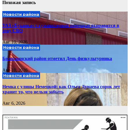
Похожая запись
Новости района
УАЗ «Буханка» с гуманитарной помощью отправится в
зону СВО
Авг 10, 2026
Новости района
Болотнинский район отметил День физкультурника
Авг 10, 2026
Новости района
Немка с улицы Немецкой: как Ольга Дунаева сорок лет
хранит то, что нельзя забыть
Авг 6, 2026
РЕКЛАМА