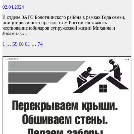
02.04.2024
В отделе ЗАГС Болотнинского района в рамках Года семьи,
инициированного президентом России состоялось
чествование юбиляров супружеской жизни Михаила и
Людмилы…
Пагинация
1
59
61
74
…
60
…
записей
РЕКЛАМА