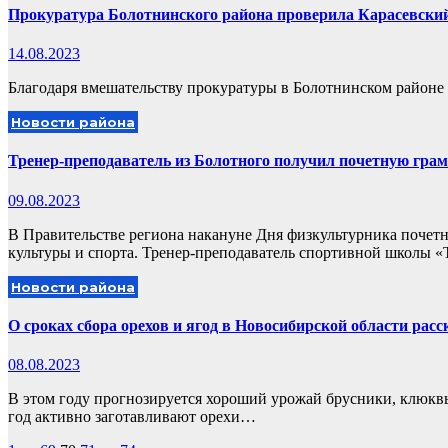
Прокуратура Болотнинского района проверила Карасевски
14.08.2023
Благодаря вмешательству прокуратуры в Болотнинском районе 
Новости района
Тренер-преподаватель из Болотного получил почетную грам
09.08.2023
В Правительстве региона накануне Дня физкультурника почет
культуры и спорта. Тренер-преподаватель спортивной школы 
Новости района
О сроках сбора орехов и ягод в Новосибирской области рас
08.08.2023
В этом году прогнозируется хороший урожай брусники, клюк
год активно заготавливают орехи…