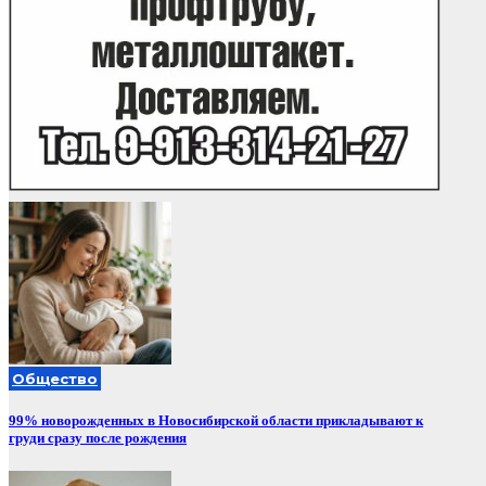
Общество
99% новорожденных в Новосибирской области прикладывают к
груди сразу после рождения