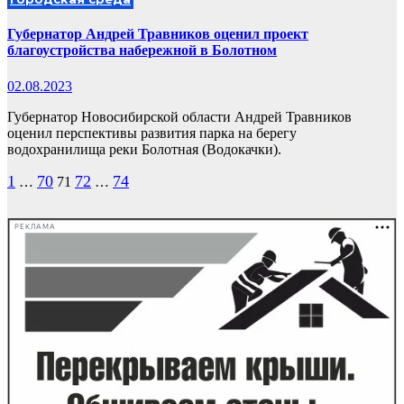
Губернатор Андрей Травников оценил проект
благоустройства набережной в Болотном
02.08.2023
Губернатор Новосибирской области Андрей Травников
оценил перспективы развития парка на берегу
водохранилища реки Болотная (Водокачки).
Пагинация
1
70
72
74
…
71
…
записей
РЕКЛАМА