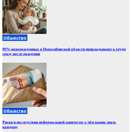
Общество
99% новорожденных в Новосибирской области прикладывают к груди
сразу после рождения
Общество
Риски и последствия неформальной занятости: о чём важно знать
каждому