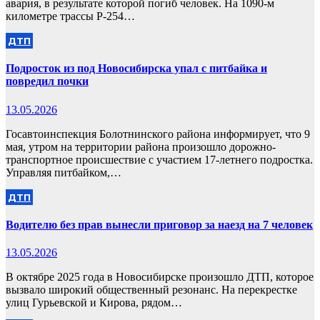
авария, в результате которой погиб человек. На 1090-м
километре трассы Р-254…
ДТП
Подросток из под Новосибирска упал с питбайка и
повредил почки
13.05.2026
Госавтоинспекция Болотнинского района информирует, что 9
мая, утром на территории района произошло дорожно-
транспортное происшествие с участием 17-летнего подростка.
Управляя питбайком,…
ДТП
Водителю без прав вынесли приговор за наезд на 7 человек
13.05.2026
В октябре 2025 года в Новосибирске произошло ДТП, которое
вызвало широкий общественный резонанс. На перекрестке
улиц Гурьевской и Кирова, рядом…