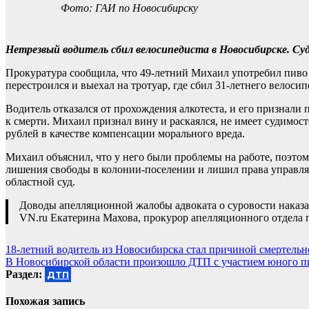
Фото: ГАИ по Новосибирску
Нетрезвый водитель сбил велосипедиста в Новосибирске. Суд
Прокуратура сообщила, что 49-летний Михаил употребил пиво и
перестроился и выехал на тротуар, где сбил 31-летнего велоси
Водитель отказался от прохождения алкотеста, и его признал
к смерти. Михаил признал вину и раскаялся, не имеет судимос
рублей в качестве компенсации морального вреда.
Михаил объяснил, что у него были проблемы на работе, поэтом
лишения свободы в колонии-поселении и лишил права управлят
областной суд.
Доводы апелляционной жалобы адвоката о суровости наказа
VN.ru Екатерина Махова, прокурор апелляционного отдела 
Навигация
18-летний водитель из Новосибирска стал причиной смертельн
В Новосибирской области произошло ДТП с участием юного п
по
Раздел:
ДТП
записям
Похожая запись