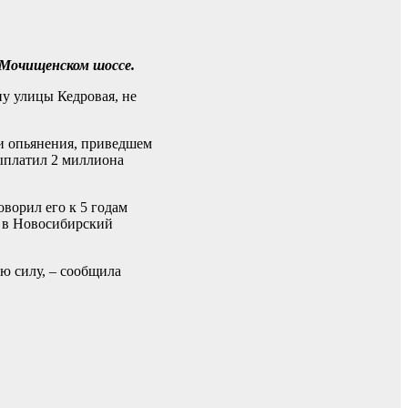
а Мочищенском шоссе.
ну улицы Кедровая, не
ии опьянения, приведшем
выплатил 2 миллиона
оворил его к 5 годам
ю в Новосибирский
ю силу, – сообщила