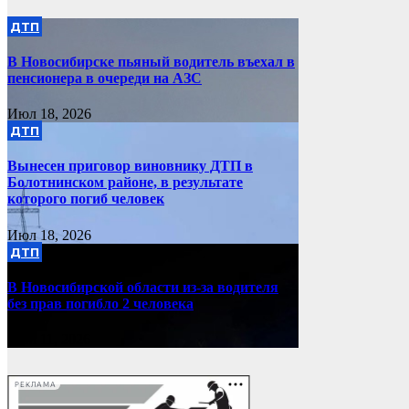
ДТП
В Новосибирске пьяный водитель въехал в
пенсионера в очереди на АЗС
Июл 18, 2026
ДТП
Вынесен приговор виновнику ДТП в
Болотнинском районе, в результате
которого погиб человек
Июл 18, 2026
ДТП
В Новосибирской области из-за водителя
без прав погибло 2 человека
Июл 11, 2026
РЕКЛАМА