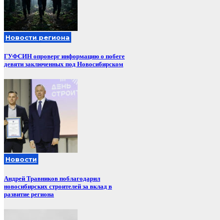
Новости региона
ГУФСИН опроверг информацию о побеге
девяти заключенных под Новосибирском
Новости
Андрей Травников поблагодарил
новосибирских строителей за вклад в
развитие региона