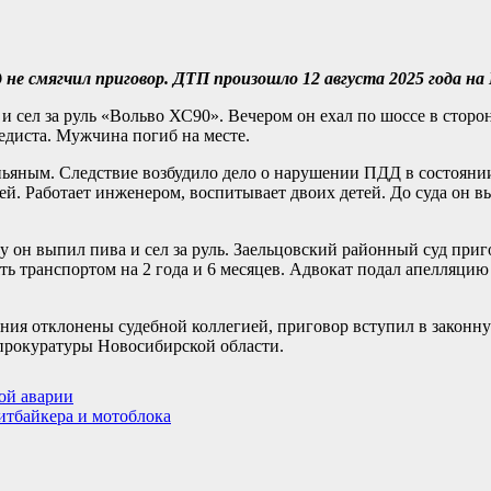
 не смягчил приговор. ДТП произошло 12 августа 2025 года н
 сел за руль «Вольво ХС90». Вечером он ехал по шоссе в сторо
педиста. Мужчина погиб на месте.
и пьяным. Следствие возбудило дело о нарушении ПДД в состоян
тей. Работает инженером, воспитывает двоих детей. До суда он 
у он выпил пива и сел за руль. Заельцовский районный суд приг
ь транспортом на 2 года и 6 месяцев. Адвокат подал апелляци
ния отклонены судебной коллегией, приговор вступил в законну
прокуратуры Новосибирской области.
ой аварии
итбайкера и мотоблока