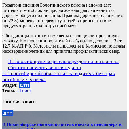
Госавтоинспекция Болотнинского района напоминает:
питбайк и мотоблок не предназначены для движения по
дорогам общего пользования. Правила дорожного движения
(п. 22.8) запрещают перевозку людей в прицепах и вне
предусмотренных конструкцией мест.
Обе единицы техники помещены на специализированную
стоянку. В отношении родителей возбуждено дело по ч. 3 ст.
12.7 КоАП РФ. Материалы направлены в Комиссию по делам
несовершеннолетних для принятия профилактических мер.
Навигация
В Новосибирске водитель осужден на пять лет за
сбитого насмерть велосипедиста
по
В Новосибирской области из-за водителя без прав
записям
погибло 2 человека
Раздел:
ДТП
Темы:
ТГпост
Похожая запись
ДТП
В Новосибирске пьяный водитель въехал в пенсионера в