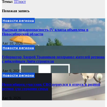
Темы:
ТГпост
Похожая запись
Новости региона
Высокая пожароопасность IV класса объявлена в
Новосибирской области
Авг 10, 2026
Новости региона
Губернатор Андрей Травников поздравил жителей региона
с юбилейным Днём строителя
Авг 9, 2026
Новости региона
Новосибирец-участник СВО вернулся в отпуск в родной
регион для создания семьи
Авг 9, 2026