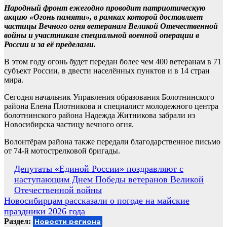
Народный фронт ежегодно проводит патриотическую
акцию «Огонь памяти», в рамках которой доставляет
частицы Вечного огня ветеранам Великой Отечественной
войны и участникам специальной военной операции в
России и за её пределами.
В этом году огонь будет передан более чем 400 ветеранам в 71
субъект России, в двести населённых пунктов и в 14 стран
мира.
Сегодня начальник Управления образования Болотнинского
района Елена Плотникова и специалист молодежного центра
болотнинского района Надежда Житникова забрали из
Новосибирска частицу вечного огня.
Волонтёрам района также передали благодарственное письмо
от 74-й мотострелковой бригады.
Навигация
Депутаты «Единой России» поздравляют с
наступающим Днем Победы ветеранов Великой
по
Отечественной войны
записям
Новосибирцам рассказали о погоде на майские
праздники 2026 года
Раздел:
Новости региона