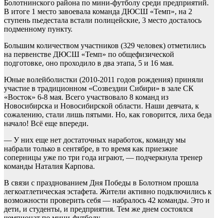
Болотнинского района по мини-футболу среди предприятий.
В итоге 1 место завоевала команда ДЮСШ «Темп», на 2
ступень пьедестала встали полицейские, 3 место досталось
подменному пункту.
Большим количеством участников (329 человек) отметились
на первенстве ДЮСШ «Темп» по общефизической
подготовке, оно проходило в два этапа, 5 и 16 мая.
Юные волейболистки (2010-2011 годов рождения) приняли
участие в традиционном «Созвездии Сибири» в зале СК
«Восток» 6-8 мая. Всего участвовало 8 команд из
Новосибирска и Новосибирской области. Наши девчата, к
сожалению, стали лишь пятыми. Но, как говорится, лиха беда
начало! Всё еще впереди.
— У них еще нет достаточных наработок, команду мы
набрали только в сентябре, в то время как приезжие
соперницы уже по три года играют, — подчеркнула тренер
команды Наталия Карпова.
В связи с празднованием Дня Победы в Болотном прошла
легкоатлетическая эстафета. Жители активно подключились к
возможности проверить себя — набралось 42 команды. Это и
дети, и студенты, и предприятия. Тем же днем состоялся
чемпионат по мини-футболу.