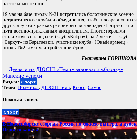
настольный теннис.
19 мая на базе школы №21 встретились болотнинские военно-
патриотические клубы и объединения, чтобы посоревноваться
друг с другом в рамках районной спартакиады «Патриот» по
пяти военно-прикладным дисциплинам. Итоги: первыми
стали хозяева площадки (клуб «Кобра»), на 2 месте — клуб
«Беркут» из Баратаевки, участники клуба «Юный армеец»
школы №2 замкнули тройку призёров.
Екатерина ГОРШКОВА
Навигация
Девчата из ДЮСШ «Темп» завоевали «бронзу»
Майские успехи
по
Раздел:
Спорт
записям
Темы:
Волейбол
,
ДЮСШ Темп
,
Кросс
,
Самбо
Похожая запись
Спорт
В Новосибирске сборная России по хоккею выиграла кубок
Первого канала