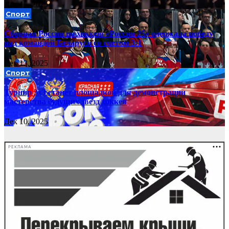
Дек 15, 2025
Спорт
Сборная России по хоккею «Россия 25» одержала победу
над командой Беларуси со счетом 3:1
Дек 13, 2025
Спорт
Турнир 3х3 станет площадкой для демонстрации
мастерства будущих звезд хоккея
Дек 10, 2025
РЕКЛАМА