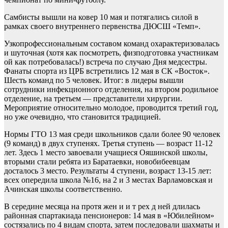
Самбисты вышли на ковер 10 мая и потягались силой в
рамках своего внутреннего первенства ДЮСШ «Темп».
Узкопрофессиональным составом команд охарактеризовалась
и шуточная (хотя как посмотреть, физподготовка участникам
ой как потребовалась!) встреча по случаю Дня медсестры.
Фанаты спорта из ЦРБ встретились 12 мая в СК «Восток».
Шесть команд по 5 человек. Итог: в лидеры вышли
сотрудники инфекционного отделения, на втором родильное
отделение, на третьем — представители хирургии.
Мероприятие относительно молодое, проводится третий год,
но уже очевидно, что становится традицией.
Нормы ГТО 13 мая среди школьников сдали более 90 человек
(9 команд) в двух ступенях. Третья ступень — возраст 11-12
лет. Здесь 1 место завоевали учащиеся Ояшинской школы,
вторыми стали ребята из Баратаевки, новобибеевцам
досталось 3 место. Результаты 4 ступени, возраст 13-15 лет:
всех опередила школа №16, на 2 и 3 местах Варламовская и
Ачинская школы соответственно.
В середине месяца на протя жен и и т рех д ней длилась
районная спартакиада пенсионеров: 14 мая в «Юбилейном»
состязались по 4 видам спорта, затем последовали шахматы и